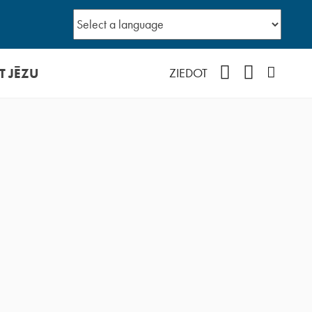
T JĒZU
Facebook
YouTube
Instagr
ZIEDOT