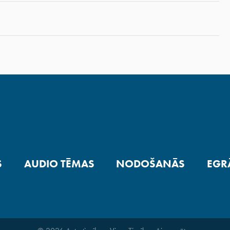
S
AUDIO TĒMAS
NODOŠANĀS
EGR