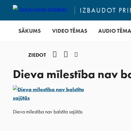
IZBAUDOT PRI
SĀKUMS
VIDEO TĒMAS
AUDIO TĒM
Facebook
YouTube
Instagram
ZIEDOT
Dieva mīlestība nav ba
Dieva mīlestība nav balstīta sajūtās