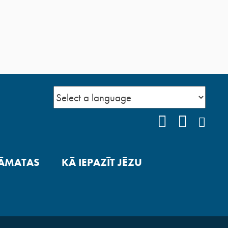
FACEBOOK
YOUTUB
INS
ĀMATAS
KĀ IEPAZĪT JĒZU