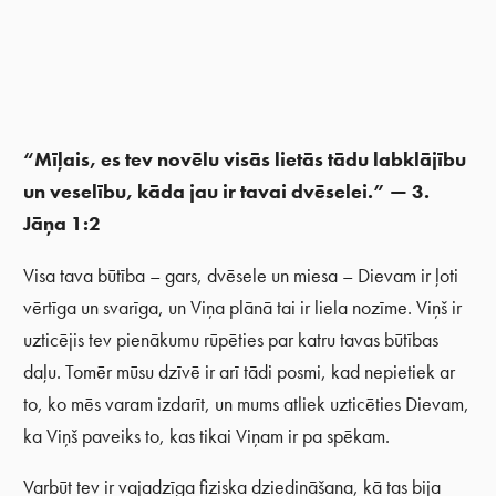
“Mīļais, es tev novēlu visās lietās tādu labklājību
un veselību, kāda jau ir tavai dvēselei.” — 3.
Jāņa 1:2
Visa tava būtība – gars, dvēsele un miesa – Dievam ir ļoti
vērtīga un svarīga, un Viņa plānā tai ir liela nozīme. Viņš ir
uzticējis tev pienākumu rūpēties par katru tavas būtības
daļu. Tomēr mūsu dzīvē ir arī tādi posmi, kad nepietiek ar
to, ko mēs varam izdarīt, un mums atliek uzticēties Dievam,
ka Viņš paveiks to, kas tikai Viņam ir pa spēkam.
Varbūt tev ir vajadzīga fiziska dziedināšana, kā tas bija