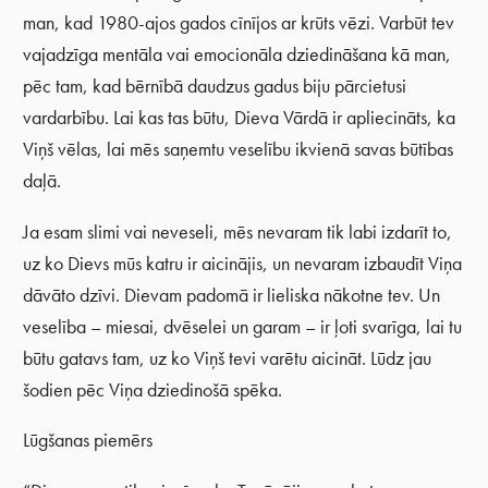
man, kad 1980-ajos gados cīnījos ar krūts vēzi. Varbūt tev
vajadzīga mentāla vai emocionāla dziedināšana kā man,
pēc tam, kad bērnībā daudzus gadus biju pārcietusi
vardarbību. Lai kas tas būtu, Dieva Vārdā ir apliecināts, ka
Viņš vēlas, lai mēs saņemtu veselību ikvienā savas būtības
daļā.
Ja esam slimi vai neveseli, mēs nevaram tik labi izdarīt to,
uz ko Dievs mūs katru ir aicinājis, un nevaram izbaudīt Viņa
dāvāto dzīvi. Dievam padomā ir lieliska nākotne tev. Un
veselība – miesai, dvēselei un garam – ir ļoti svarīga, lai tu
būtu gatavs tam, uz ko Viņš tevi varētu aicināt. Lūdz jau
šodien pēc Viņa dziedinošā spēka.
Lūgšanas piemērs