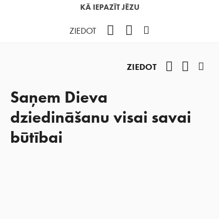
KĀ IEPAZĪT JĒZU
Facebook
YouTube
Instagram
ZIEDOT
Facebook
YouTub
Ins
ZIEDOT
Saņem Dieva
dziedināšanu visai savai
būtībai