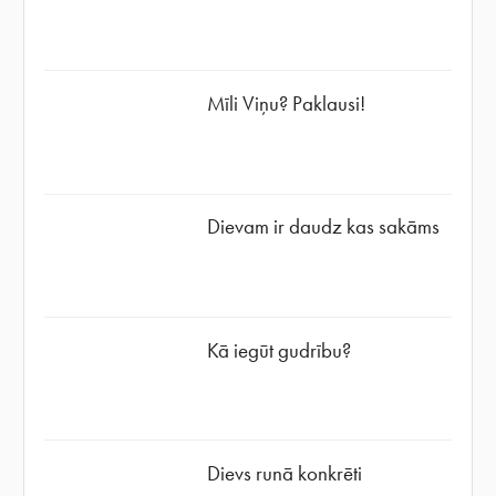
Mīli Viņu? Paklausi!
Dievam ir daudz kas sakāms
Kā iegūt gudrību?
Dievs runā konkrēti