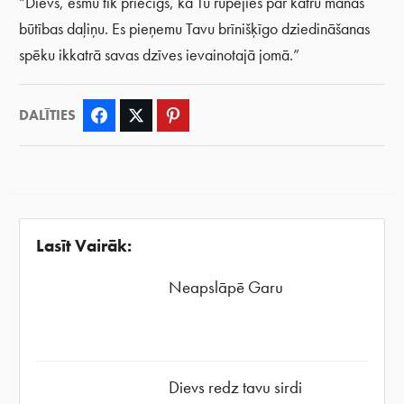
“Dievs, esmu tik priecīgs, ka Tu rūpējies par katru manas
būtības daļiņu. Es pieņemu Tavu brīnišķīgo dziedināšanas
spēku ikkatrā savas dzīves ievainotajā jomā.”
DALĪTIES
Facebook
Twitter
Pinterest
Lasīt Vairāk:
Neapslāpē Garu
Dievs redz tavu sirdi