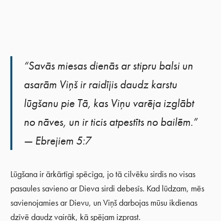
“Savās miesas dienās ar stipru balsi un
asarām Viņš ir raidījis daudz karstu
lūgšanu pie Tā, kas Viņu varēja izglābt
no nāves, un ir ticis atpestīts no bailēm.”
— Ebrejiem 5:7
Lūgšana ir ārkārtīgi spēcīga, jo tā cilvēku sirdis no visas
pasaules savieno ar Dieva sirdi debesīs. Kad lūdzam, mēs
savienojamies ar Dievu, un Viņš darbojas mūsu ikdienas
dzīvē daudz vairāk, kā spējam izprast.