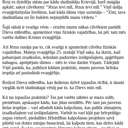
Reiz es dzirdēju stāstu par kādu sludinātāju Krievijā, kurš staigāja
apkārt, sakot cilvēkiem: “Jēzus tevi mīl, Jēzus tevi mīl.” Viņš dalīja
evaņģelizējošas brošūras, kad kāda dāma viņu uzrunāja – “Zini, tava
sludināšana un šis buklets nepiepildīs manu vēderu.”
Šajā stāstā ir svarīga vēsts – reizēm mums nākas cilvēkiem parādīt
Dieva mīlestību, apmierinot viņu fiziskās vajadzības, lai pēc tam mēs
varētu dalīties Kristus evaņģēlijā.
Arī Jēzus runāja par to, cik svarīgi ir apmierināt cilvēku fiziskās
vajadzības. Mateja evaņģēlija 25. nodaļā Viņš saka, ka ikreiz, kad
pabarojam izsalkušos, iedodam padzerties izslāpušajiem, apģērbjam
nabagos, aprūpējam slimos – mēs to visu darām Viņam. Tādejādi
Viņš parāda, ka, palīdzot kādam praktiski, mums paveras lieliska
iespēja arī pasludināt evaņģēliju.
Redzot Dieva mīlestību, kas ikdienas dzīvē izpaužas rīcībā, ir daudz
vieglāk ticēt sludinātajai vēstij par to, ka Dievs mūs mīl.
Kā tas izpaužas praktiski? Tas pat varētu sākties ar mazu solīti,
piemēram, apskaujot kādu, kas jūtas nemīlēts. Pēc tam jau paveras
lielas iespējas – vari atbalstīt kādu kalpošanu, kas palīdz slimajiem,
izsalkušajiem vai izslāpušajiem. Varbūt tu vari kļūt par brīvprātīgo
zupas virtuvē, piedalīties žēlsirdības kalpošanas projektos savā
pilsētā vai doties misijas braucienā, lai kalpotu tiem, kas dzīvo kādā