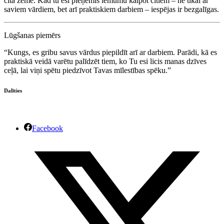
citā zemē. Kad tu esi pieņēmis lēmumu kalpot citiem – ne tikai ar
saviem vārdiem, bet arī praktiskiem darbiem – iespējas ir bezgalīgas.
Lūgšanas piemērs
“Kungs, es gribu savus vārdus piepildīt arī ar darbiem. Parādi, kā es
praktiskā veidā varētu palīdzēt tiem, ko Tu esi licis manas dzīves
ceļā, lai viņi spētu piedzīvot Tavas mīlestības spēku.”
Dalīties
Facebook