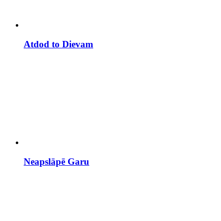
Atdod to Dievam
Neapslāpē Garu