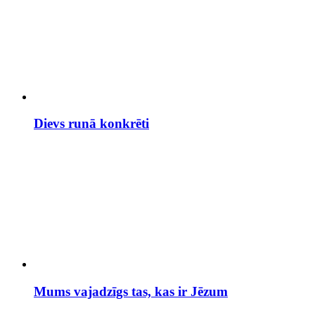
Dievs runā konkrēti
Mums vajadzīgs tas, kas ir Jēzum