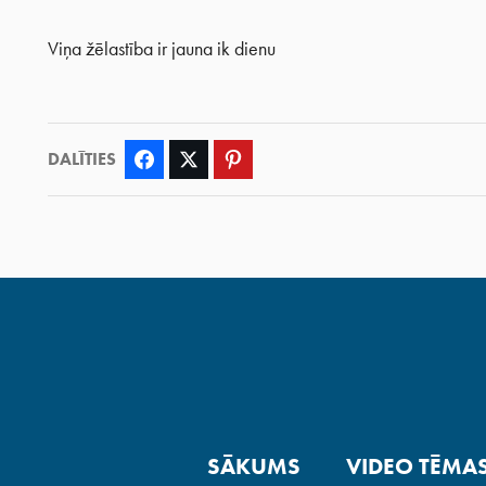
Viņa žēlastība ir jauna ik dienu
DALĪTIES
Facebook
Twitter
Pinterest
SĀKUMS
VIDEO TĒMA