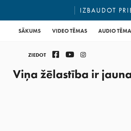
IZBAUDOT PRI
SĀKUMS
VIDEO TĒMAS
AUDIO TĒM
Facebook
YouTube
Instagram
ZIEDOT
Viņa žēlastība ir jaun