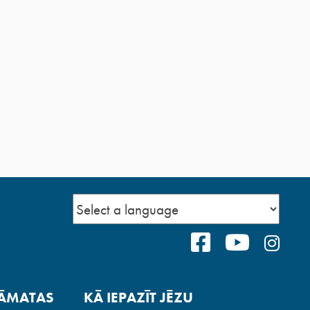
FACEBOOK
YOUTUB
INS
ĀMATAS
KĀ IEPAZĪT JĒZU