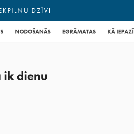
EKPILNU DZĪVI
AS
NODOŠANĀS
EGRĀMATAS
KĀ IEPAZĪ
a ik dienu