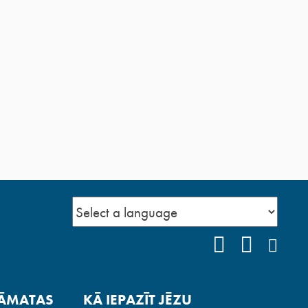
FACEBOOK
YOUTUB
INS
ĀMATAS
KĀ IEPAZĪT JĒZU