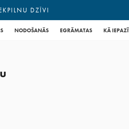
EKPILNU DZĪVI
AS
NODOŠANĀS
EGRĀMATAS
KĀ IEPAZĪ
bu