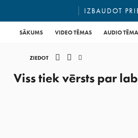
IZBAUDOT PRI
SĀKUMS
VIDEO TĒMAS
AUDIO TĒM
Facebook
YouTube
Instagram
ZIEDOT
Viss tiek vērsts par la