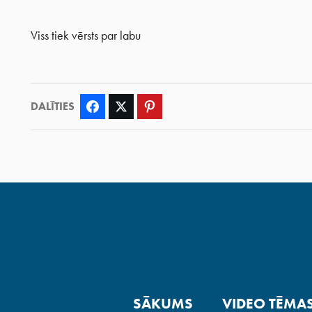
Viss tiek vērsts par labu
DALĪTIES
Facebook
Twitter
Pinterest
SĀKUMS
VIDEO TĒMA