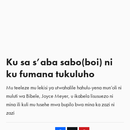
Ku sa s’aba sabo(boi) ni
ku fumana tukuluho
Mu teeleze mu lekisi ya utwahalile hahulu-yena mun’oli ni
muluti wa Bibele, Joyce Meyer, u ikabela lisusuezo ni
mina ili kuli mu tusehe mwa bupilo bwa mina ka zazi ni
zazi