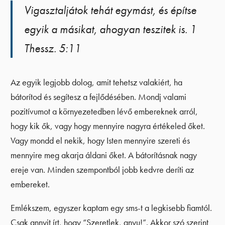
Vigasztaljátok tehát egymást, és építse
egyik a másikat, ahogyan teszitek is. 1
Thessz. 5:11
Az egyik legjobb dolog, amit tehetsz valakiért, ha
bátorítod és segítesz a fejlődésében. Mondj valami
pozitívumot a környezetedben lévő embereknek arról,
hogy kik ők, vagy hogy mennyire nagyra értékeled őket.
Vagy mondd el nekik, hogy Isten mennyire szereti és
mennyire meg akarja áldani őket. A bátorításnak nagy
ereje van. Minden szempontból jobb kedvre deríti az
embereket.
Emlékszem, egyszer kaptam egy sms-t a legkisebb fiamtól.
Csak annyit írt, hogy “Szeretlek, anyu!”. Akkor szó szerint