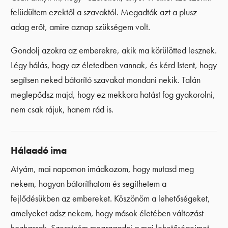
felüdültem ezektől a szavaktól. Megadták azt a plusz
adag erőt, amire aznap szükségem volt.
Gondolj azokra az emberekre, akik ma körülötted lesznek.
Légy hálás, hogy az életedben vannak, és kérd Istent, hogy
segítsen neked bátorító szavakat mondani nekik. Talán
meglepődsz majd, hogy ez mekkora hatást fog gyakorolni,
nem csak rájuk, hanem rád is.
Hálaadó ima
Atyám, mai napomon imádkozom, hogy mutasd meg
nekem, hogyan bátoríthatom és segíthetem a
fejlődésükben az embereket. Köszönöm a lehetőségeket,
amelyeket adsz nekem, hogy mások életében változást
hozhassak. Szeretném megragadni a mai lehetőségeimet.