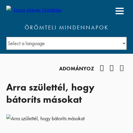
ÖRÖMTELI MINDENNAPOK
Facebook
YouTub
Pod
ADOMÁNYOZ
Arra születtél, hogy
bátoríts másokat