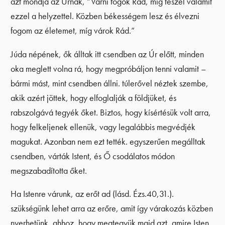
azt mondja az Úrnak, “Várni fogok Rád, míg teszel valamit
ezzel a helyzettel. Közben békességem lesz és élvezni
fogom az életemet, míg várok Rád.”
Júda népének, ők álltak itt csendben az Úr előtt, minden
oka meglett volna rá, hogy megpróbáljon tenni valamit –
bármi mást, mint csendben állni. túlerővel néztek szembe,
akik azért jöttek, hogy elfoglalják a földjüket, és
rabszolgává tegyék őket. Biztos, hogy kísértésük volt arra,
hogy felkeljenek ellenük, vagy legalábbis megvédjék
magukat. Azonban nem ezt tették. egyszerűen megálltak
csendben, várták Istent, és Ő csodálatos módon
megszabadította őket.
Ha Istenre várunk, az erőt ad (lásd. Ézs.40,31.).
szükségünk lehet arra az erőre, amit így várakozás közben
nyerhetünk, ahhoz, hogy megtegyük majd azt, amire Isten