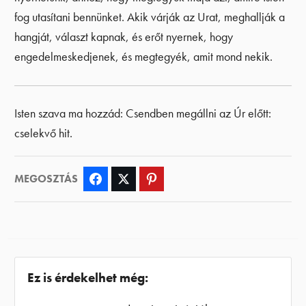
fog utasítani bennünket. Akik várják az Urat, meghallják a
hangját, választ kapnak, és erőt nyernek, hogy
engedelmeskedjenek, és megtegyék, amit mond nekik.
Isten szava ma hozzád: Csendben megállni az Úr előtt:
cselekvő hit.
MEGOSZTÁS
Facebook
Twitter
Pinterest
Ez is érdekelhet még: