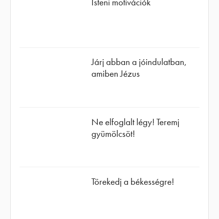
Isteni motivációk
Járj abban a jóindulatban,
amiben Jézus
Ne elfoglalt légy! Teremj
gyümölcsöt!
Törekedj a békességre!