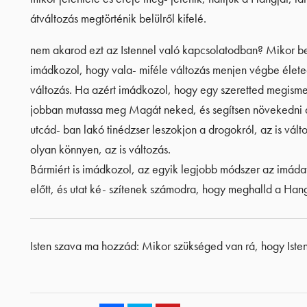
átváltozás megtörténik belülről kifelé.
nem akarod ezt az Istennel való kapcsolatodban? Mikor be
imádkozol, hogy vala- miféle változás menjen végbe életed
változás. Ha azért imádkozol, hogy egy szeretted megismerj
jobban mutassa meg Magát neked, és segítsen növekedni a 
utcád- ban lakó tinédzser leszokjon a drogokról, az is válto
olyan könnyen, az is változás.
Bármiért is imádkozol, az egyik legjobb módszer az imádat é
előtt, és utat ké- szítenek számodra, hogy meghalld a Hang
Isten szava ma hozzád: Mikor szükséged van rá, hogy Isten