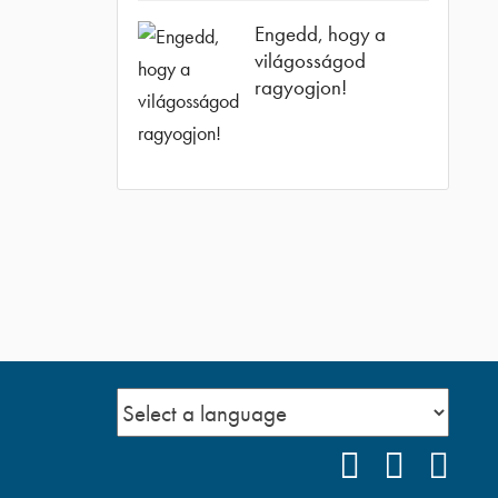
Engedd, hogy a
világosságod
ragyogjon!
FACEBOOK
YOUTUB
POD