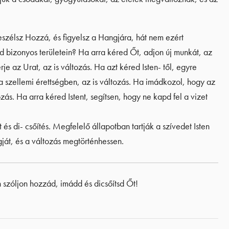
szélsz Hozzá, és figyelsz a Hangjára, hát nem ezért
 bizonyos területein? Ha arra kéred Őt, adjon új munkát, az
e az Urat, az is változás. Ha azt kéred Isten- től, egyre
szellemi érettségben, az is változás. Ha imádkozol, hogy az
zás. Ha arra kéred Istent, segítsen, hogy ne kapd fel a vizet
s di- csőítés. Megfelelő állapotban tartják a szívedet Isten
ját, és a változás megtörténhessen.
 szóljon hozzád, imádd és dicsőítsd Őt!