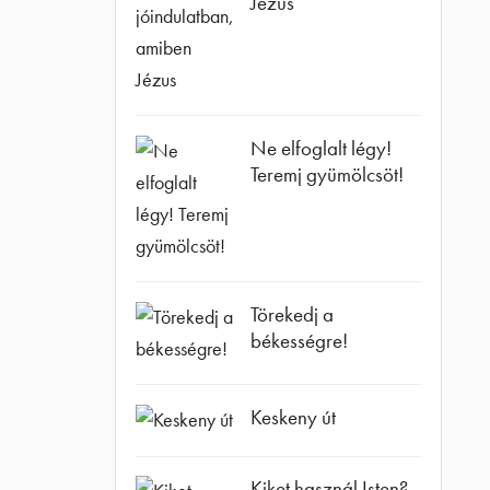
Jézus
Ne elfoglalt légy!
Teremj gyümölcsöt!
Törekedj a
békességre!
Keskeny út
Kiket használ Isten?