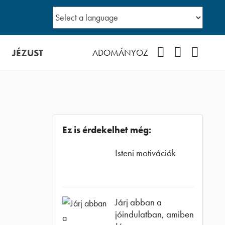
JÉZUST
Facebook
YouTube
Podcast
ADOMÁNYOZ
Ez is érdekelhet még:
Isteni motivációk
Járj abban a
jóindulatban, amiben