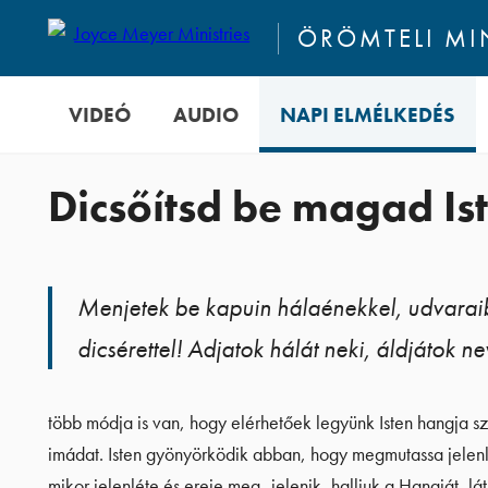
ÖRÖMTELI M
VIDEÓ
AUDIO
NAPI ELMÉLKEDÉS
Dicsőítsd be magad Ist
Menjetek be kapuin hálaénekkel, udvarai
dicsérettel! Adjatok hálát neki, áldjátok ne
több módja is van, hogy elérhetőek legyünk Isten hangja szá-
imádat. Isten gyönyörködik abban, hogy megmutassa jelenlét
mikor jelenléte és ereje meg- jelenik, halljuk a Hangját, 