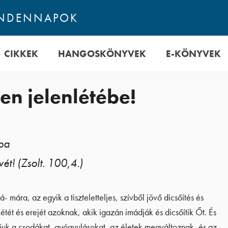
INDENNAPOK
CIKKEK
HANGOSKÖNYVEK
E-KÖNYVEK
en jelenlétébe!
ba
vét! (Zsolt. 100,4.)
 mára, az egyik a tiszteletteljes, szívből jövő dicsőítés és
ét és erejét azoknak, akik igazán imádják és dicsőítik Őt. És
látjuk a csodákat, gyógyulásokat, az életek megváltoznak, és az