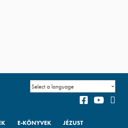
FACEBOOK
YOUTUB
POD
EK
E-KÖNYVEK
JÉZUST