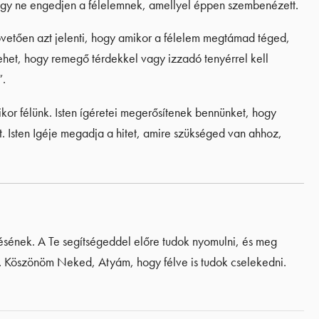
hogy ne engedjen a félelemnek, amellyel éppen szembenézett.
vetően azt jelenti, hogy amikor a félelem megtámad téged,
Lehet, hogy remegő térdekkel vagy izzadó tenyérrel kell
”.
or félünk. Isten ígéretei megerősítenek bennünket, hogy
. Isten Igéje megadja a hitet, amire szükséged van ahhoz,
ének. A Te segítségeddel előre tudok nyomulni, és meg
ől. Köszönöm Neked, Atyám, hogy félve is tudok cselekedni.