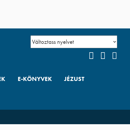
FACEBOOK
YOUTUB
POD
EK
E-KÖNYVEK
JÉZUST