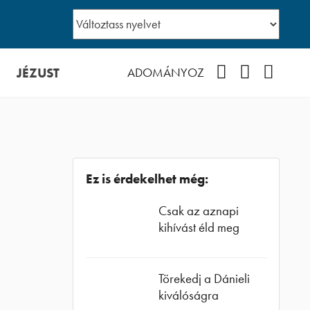
JÉZUST
Facebook
YouTube
Podcast
ADOMÁNYOZ
Ez is érdekelhet még:
Csak az aznapi
kihívást éld meg
Törekedj a Dánieli
kiválóságra