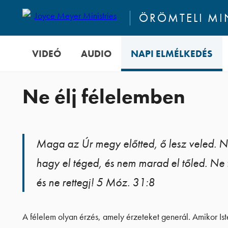
ÖRÖMTELI M
VIDEÓ
AUDIO
NAPI ELMÉLKEDÉS
Ne élj félelemben
Maga az Úr megy előtted, ő lesz veled. 
hagy el téged, és nem marad el tőled. Ne f
és ne rettegj! 5 Móz. 31:8
A félelem olyan érzés, amely érzeteket generál. Amikor Is