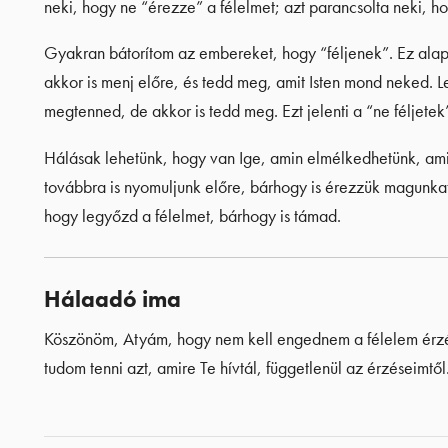
neki, hogy ne “érezze” a félelmet; azt parancsolta neki, 
Gyakran bátorítom az embereket, hogy “féljenek”. Ez alap
akkor is menj előre, és tedd meg, amit Isten mond neked. 
megtenned, de akkor is tedd meg. Ezt jelenti a “ne féljetek
Hálásak lehetünk, hogy van Ige, amin elmélkedhetünk, amik
továbbra is nyomuljunk előre, bárhogy is érezzük magunkat
hogy legyőzd a félelmet, bárhogy is támad.
Hálaadó ima
Köszönöm, Atyám, hogy nem kell engednem a félelem érzés
tudom tenni azt, amire Te hívtál, függetlenül az érzéseimt