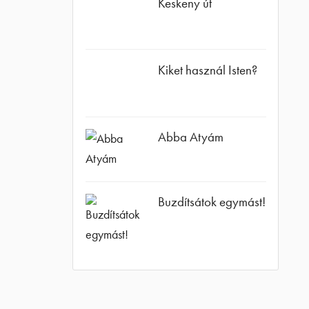
Keskeny út
agram
Kiket használ Isten?
Abba Atyám
Buzdítsátok egymást!