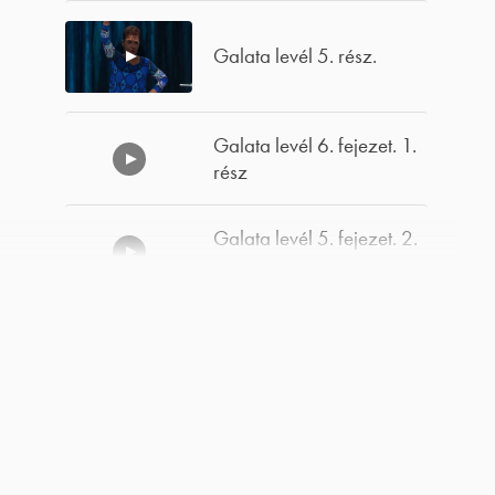
Galata levél 5. rész.
Galata levél 6. fejezet. 1.
rész
Galata levél 5. fejezet. 2.
rész
Galata levél 5. fejezet. 1.
rész
Uralkodj magadon és
győztes leszel