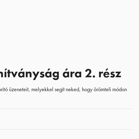
nítványság ára 2. rész
torító üzeneteit, melyekkel segít neked, hogy örömteli módon