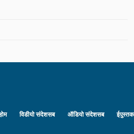
होम
विडीयो संदेशसब
ऑडियो संदेशसब
ईपुस्त