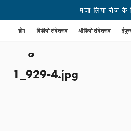
मजा लिया रोज के 
होम
विडीयो संदेशसब
ऑडियो संदेशसब
ईपु
YouTube
1_929-4.jpg