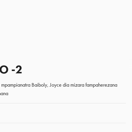
O -2
y mpampianatra Baiboly, Joyce dia mizara fampaherezana
nana