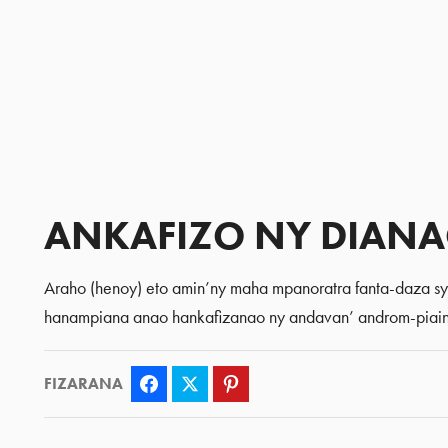
ANKAFIZO NY DIANA
Araho (henoy) eto amin’ny maha mpanoratra fanta-daza s
hanampiana anao hankafizanao ny andavan’ androm-piai
FIZARANA
Facebook
Twitter
Pinterest