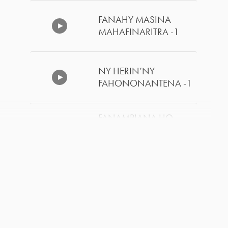
FANAHY MASINA
MAHAFINARITRA -1
NY HERIN’NY
FAHONONANTENA -1
FANAMPIANA HO
AN’NY OLONA
KIZITINA -2
FANAMPIANA HO
AN’NY OLONA
KIZITINA -1