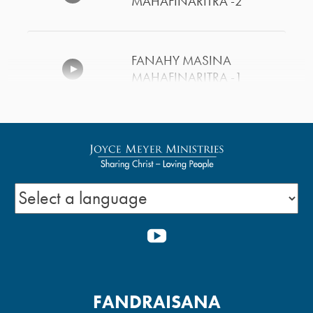
MAHAFINARITRA -2
FANAHY MASINA
MAHAFINARITRA -1
NY HERIN’NY
FAHONONANTENA -1
FANAMPIANA HO AN’NY
OLONA KIZITINA -2
YOUTUBE
FANAMPIANA HO AN’NY
FANDRAISANA
OLONA KIZITINA -1