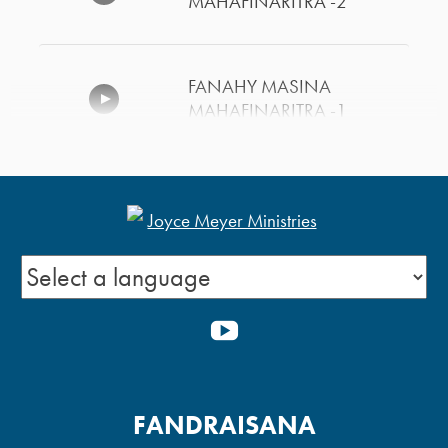
MAHAFINARITRA -2
FANAHY MASINA
MAHAFINARITRA -1
NY HERIN’NY
FAHONONANTENA -1
FANAMPIANA HO AN’NY
YOUTUBE
OLONA KIZITINA -2
FANAMPIANA HO AN’NY
FANDRAISANA
OLONA KIZITINA -1