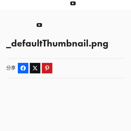
捐
YouTube
捐
YouTube
_defaultThumbnail.png
分享
Facebook
Twitter
Pinterest