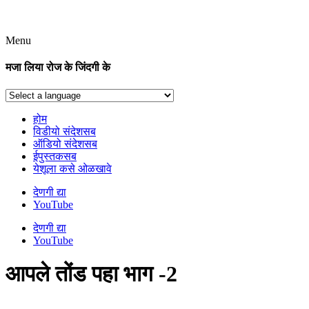
Menu
मजा लिया रोज के जिंदगी के
होम
विडीयो संदेशसब
ऑडियो संदेशसब
ईपुस्तकसब
येशूला कसे ओळखावे
देणगी द्या
YouTube
देणगी द्या
YouTube
आपले तोंड पहा भाग -2