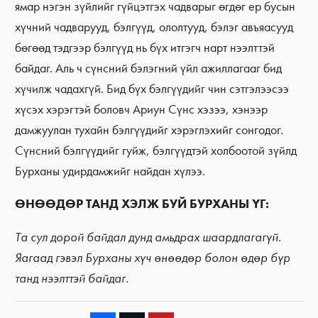
ямар нэгэн зүйлийг гүйцэтгэх чадварыг өгдөг ер бусын
хүчний чадварууд, бэлгүүд, ололтууд, бэлэг авъяасууд
бөгөөд тэдгээр бэлгүүд нь бүх итгэгч нарт нээлттэй
байдаг. Аль ч сүнсний бэлэгний үйл ажиллагааг бид
хүчилж чадахгүй. Бид бүх бэлгүүдийг чин сэтгэлээсээ
хүсэх хэрэгтэй боловч Ариун Сүнс хэзээ, хэнээр
дамжуулан тухайн бэлгүүдийг хэрэглэхийг сонгодог.
Сүнсний бэлгүүдийг гуйж, бэлгүүдтэй холбоотой зүйлд
Бурханы удирдамжийг найдан хүлээ.
ӨНӨӨДӨР ТАНД ХЭЛЖ БУЙ БУРХАНЫ ҮГ:
Та сул дорой байдал дунд амьдрах шаардлагагүй.
Яагаад гэвэл Бурханы хүч өнөөдөр болон өдөр бүр
танд нээлттэй байдаг.