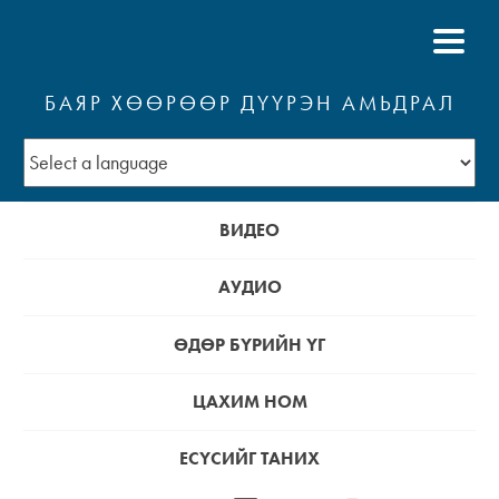
БАЯР ХӨӨРӨӨР ДҮҮРЭН АМЬДРАЛ
ВИДЕО
АУДИО
ӨДӨР БҮРИЙН ҮГ
ЦАХИМ НОМ
ЕСҮСИЙГ ТАНИХ