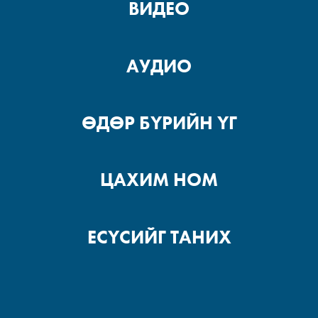
ВИДЕО
АУДИО
ӨДӨР БҮРИЙН ҮГ
ЦАХИМ НОМ
ЕСҮСИЙГ ТАНИХ