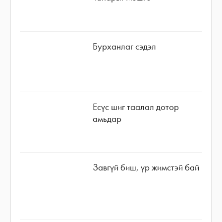
Бурханлаг сэдэл
Есүс шиг таалал дотор
амьдар
Завгүй биш, үр жимстэй бай