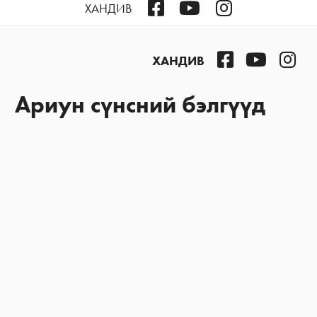
Facebook
YouTube
Instagram
ХАНДИВ
Facebook
YouTube
Ins
ХАНДИВ
Ариун сүнсний бэлгүүд