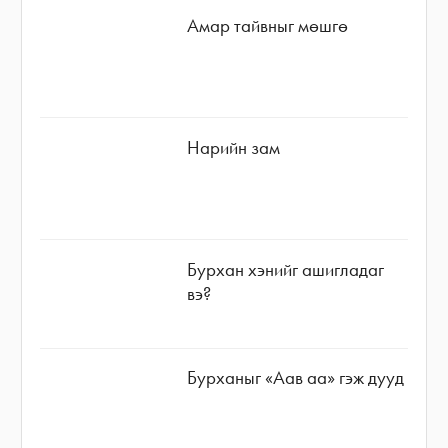
Амар тайвныг мөшгө
Нарийн зам
Бурхан хэнийг ашигладаг
вэ?
Бурханыг «Аав аа» гэж дууд