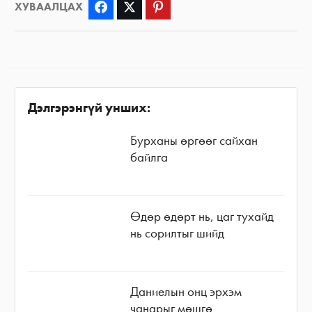
ХУВААЛЦАХ
Facebook
Twitter
Pinterest
Дэлгэрэнгүй унших:
Бурханы өргөөг сайхан
байлга
Өдөр өдөрт нь, цаг тухайд
нь сорилтыг шийд
Даниелын онц эрхэм
чанарыг мөшгө