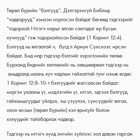
Төрөл бүрийн “бэлгүүд”, Дэлгэрэнгүй Библид
“чадварууд” хэмээн нэрлэсэн байдаг бөгөөд тэдгээрийг
“тодорхой Итгэгч нарыг ялган салгадаг ер бусын
хүчнүүд” гэж тодорхойлсон байдаг (1 Коринт 12:4).
Бэлгүүд нь ялгаатай ч, бүгд л Ариун Сүнснээс ирсэн
байдаг. Бид нар тэдгээр бэлгийг хэрэглэхийн төлөө
Бурханд биднийг хөтлөхийг нь зөвшөөрвөл тэдгээр нь
амьдралд маань хүч чадлын гайхалтай тунг нэмж өгдөг.
1 Коринт 12:8-10-т бэлгүүдийг жагсаасан байдаг:
мэргэн ухааны үг, мэдлэгийн үг, итгэл, эдгээх бэлгүүд,
гайхамшгуудыг үйлдэх, эш үзүүлэх, сүнсүүдийг ялгах,
олон янзын (төрөл бүрийн) хэл ярихуйг болон
хэлүүдийг тайлбарлах чадвар.
Тэдгээр нь итгэгч хүнд энгийн зүйлээс хол даван гарсан