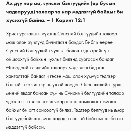
Ах дүү нар аа, сүнслэг бэлгүүдийн (ер бусын
чадварууд) талаар та нар мэдлэггүй байхыг би
хүсэхгүй байна. – 1 Коринт 12:1
Христ урсгалын түүхэнд Сүнсний бэлгүүдийн талаар
маш олон зүйлүүд бичигдсэн байдаг. Библи өөрөө
Сүнсний бэлгүүдийн чухлыг болон тэдгээрийг үл
ойшоохгүй байхын чухлыг бидэнд сургасан байдаг.
Өнөөдрийн сэдвийн талаарх мэдээлэл бидэнд
хангалттай байдаг ч гэсэн маш олон хүмүүс тэдгээр
бэлгийг тэр чигээр нь үл ойшоодог. Олон жилийн турш
миний явдаг байсан сүм нь Сүнсний бэлгүүдийн талаар
ядаж нэг ч гэсэн эсвэл ямар нэгэн номлолыг номолж
байхыг би огт сонсоогүй билээ. Тэдгээр бэлгүүд нь ямар
бэлгүүд байсныг, мөн надад нээлттэй байсныг нь би огт
мэддэггүй байсан.