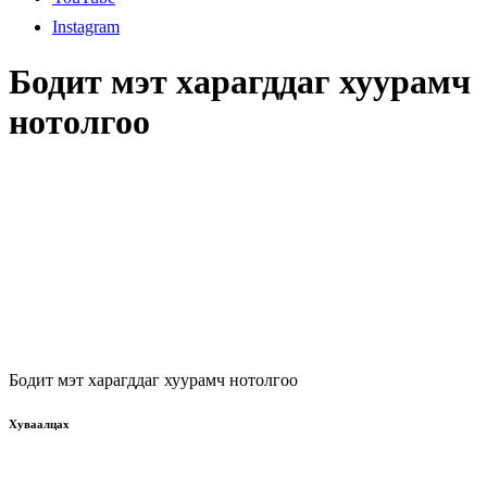
Instagram
Бодит мэт харагддаг хуурамч
нотолгоо
Бодит мэт харагддаг хуурамч нотолгоо
Хуваалцах