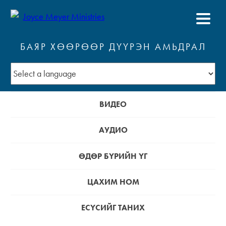
БАЯР ХӨӨРӨӨР ДҮҮРЭН АМЬДРАЛ
ВИДЕО
АУДИО
ӨДӨР БҮРИЙН ҮГ
ЦАХИМ НОМ
ЕСҮСИЙГ ТАНИХ