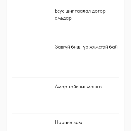
Есүс шиг таалал дотор
амьдар
Завгүй биш, үр жимстэй бай
Амар тайвныг мөшгө
Нарийн зам