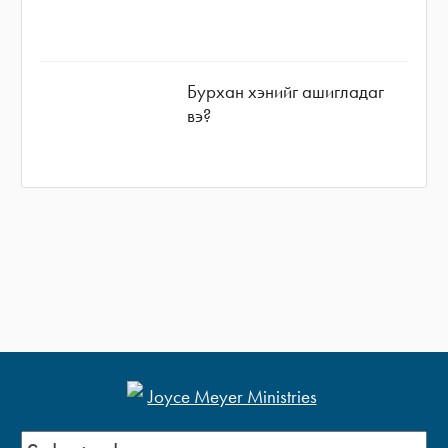
Бурхан хэнийг ашигладаг
вэ?