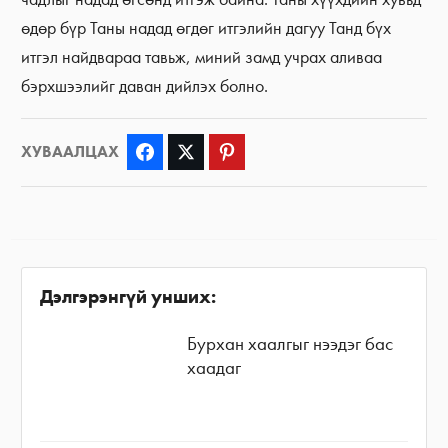
өдөр бүр Таны надад өгдөг итгэлийн дагуу Танд бүх
итгэл найдвараа тавьж, миний замд учрах аливаа
бэрхшээлийг даван дийлэх болно.
ХУВААЛЦАХ
Facebook
Twitter
Pinterest
Дэлгэрэнгүй унших:
Бурхан хаалгыг нээдэг бас
хаадаг