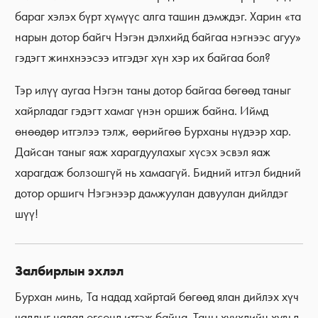
бараг хэлэх бүрт хүмүүс алга ташин дэмждэг. Харин «та
нарын дотор байгч Нэгэн дэлхийд байгаа нэгнээс агуу»
гэдэгт жинхнээсээ итгэдэг хүн хэр их байгаа бол?
Тэр илүү аугаа Нэгэн таны дотор байгаа бөгөөд таныг
хайрладаг гэдэгт хамаг үнэн оршиж байна. Иймд
өнөөдөр итгэлээ тэлж, өөрийгөө Бурханы нүдээр хар.
Дайсан таныг яаж харагдуулахыг хүсэх эсвэл яаж
харагдаж болзошгүй нь хамаагүй. Бидний итгэл бидний
дотор оршигч Нэгэнээр дамжуулан давуулан дийлдэг
шүү!
Залбирлын эхлэл
Бурхан минь, Та надад хайртай бөгөөд ялан дийлэх хүч
чадлыг надад өгсөнд итгэж байна. Таны хүүхдийн хувьд