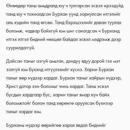
Өнөөдөр таны амьдралд юу ч тулгарсан эсвэл ирээдүйд
танд юу ч тохиолдсон Бурхан үүнд зориулсан итгэлийг
аль хэдийн танд өгсөн. Танд бэрхшээлийг даван туулах
боломж, чадвар байхгүй юм шиг санагдсан ч Бурханд
итгэх итгэл бидний нөхцөл байдал эсвэл мэдрэмж дээр
суурилдаггүй.
Дайсан таныг азгүй амьтан, дэндүү ядуу дорой гэх мэт
золгүй юм бүхэнд итгүүлэхийг хүснэ. Харин Бурхан
таныг өөр нүдээр хардаг. Бурхан таныг хайрын нүдээр,
Христ дотор хэн болохыг чинь хардаг. Таны эсвэл
бусдын хардгаар бус, харин таныг ямар хүн байх
боломжтойг болон танд хөрөнгө оруулсан бүхнээр
таныг хардаг юм.
Бурханы нүдээр өөрийгөө харах явдал биднийг