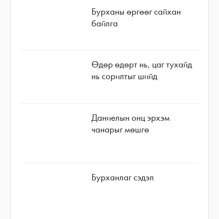
Бурханы өргөөг сайхан
байлга
Өдөр өдөрт нь, цаг тухайд
нь сорилтыг шийд
Даниелын онц эрхэм
чанарыг мөшгө
Бурханлаг сэдэл