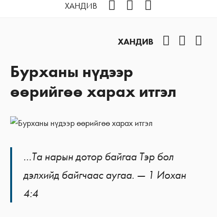
Facebook
YouTube
Instagram
ХАНДИВ
Facebook
YouTub
Ins
ХАНДИВ
Бурханы нүдээр
өөрийгөө харах итгэл
…Та нарын дотор байгаа Тэр бол
дэлхийд байгчаас аугаа. — 1 Иохан
4:4