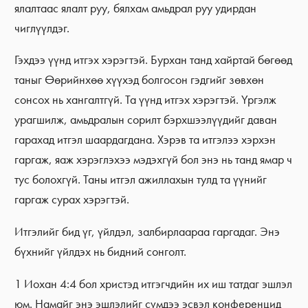
ялалтаас ялалт руу, бялхам амьдрал руу удирдан
чиглүүлдэг.
Гэхдээ үүнд итгэх хэрэгтэй. Бурхан танд хайртай бөгөөд
таныг Өөрийнхөө хүүхэд болгосон гэдгийг зөвхөн
сонсох нь хангалтгүй. Та үүнд итгэх хэрэгтэй. Үргэлж
урагшилж, амьдралын сорилт бэрхшээлүүдийг даван
гарахад итгэл шаардагдана. Хэрэв та итгэлээ хэрхэн
гаргаж, яаж хэрэглэхээ мэдэхгүй бол энэ нь танд ямар ч
тус болохгүй. Таны итгэл ажиллахын тулд та үүнийг
гаргаж сурах хэрэгтэй.
Итгэлийг бид үг, үйлдэл, залбирлаараа гаргадаг. Энэ
бүхнийг үйлдэх нь бидний сонголт.
1 Иохан 4:4 бол христэд итгэгчдийн их иш татдаг эшлэл
юм. Намайг энэ эшлэлийг сүмдээ эсвэл конференцид