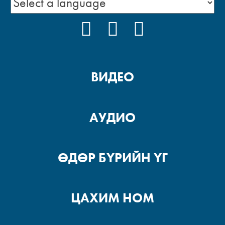
FACEBOOK
YOUTUBE
INSTAGRAM
ВИДЕО
АУДИО
ӨДӨР БҮРИЙН ҮГ
ЦАХИМ НОМ