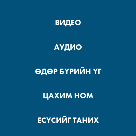
ВИДЕО
АУДИО
ӨДӨР БҮРИЙН ҮГ
ЦАХИМ НОМ
ЕСҮСИЙГ ТАНИХ