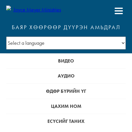
БАЯР ХӨӨРӨӨР ДҮҮРЭН АМЬДРАЛ
ВИДЕО
АУДИО
ӨДӨР БҮРИЙН ҮГ
ЦАХИМ НОМ
ЕСҮСИЙГ ТАНИХ