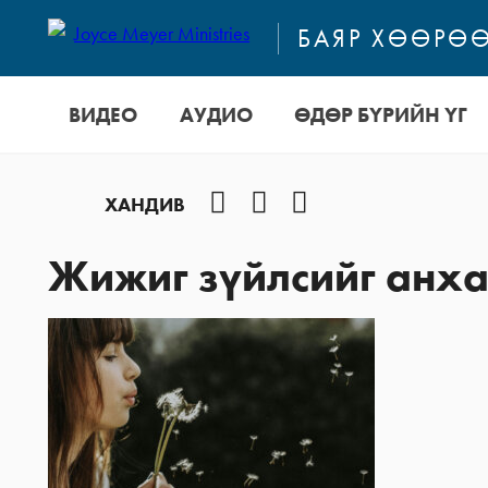
БАЯР ХӨӨРӨӨ
ВИДЕО
АУДИО
ӨДӨР БҮРИЙН ҮГ
Facebook
YouTube
Instagram
ХАНДИВ
Жижиг зүйлсийг анх