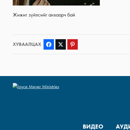
Жижиг зүйлсийг анхаарч бай
ХУВААЛЦАХ
Facebook
Twitter
Pinterest
ВИДЕО
АУД