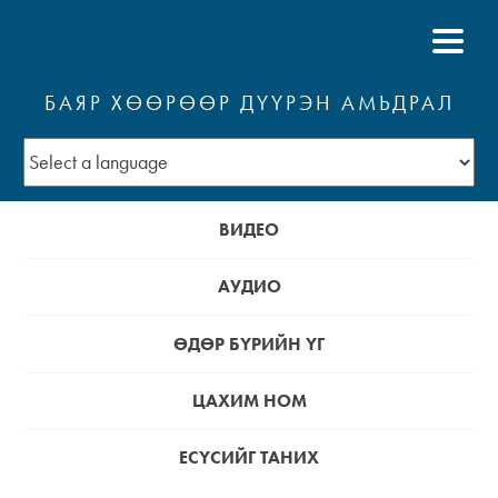
БАЯР ХӨӨРӨӨР ДҮҮРЭН АМЬДРАЛ
ВИДЕО
АУДИО
ӨДӨР БҮРИЙН ҮГ
ЦАХИМ НОМ
ЕСҮСИЙГ ТАНИХ