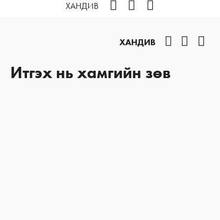
Facebook
YouTube
Instagram
ХАНДИВ
Facebook
YouTub
Ins
ХАНДИВ
Итгэх нь хамгийн зөв