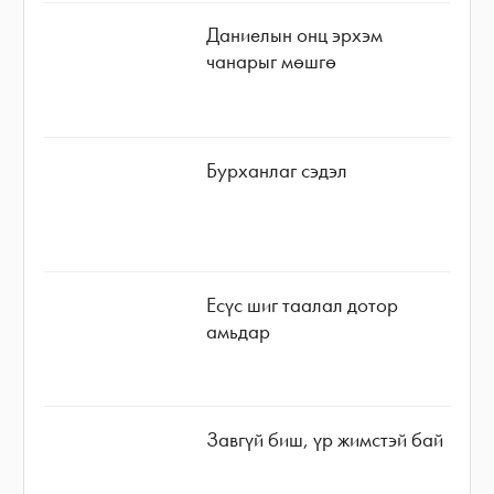
Даниелын онц эрхэм
чанарыг мөшгө
Бурханлаг сэдэл
Есүс шиг таалал дотор
амьдар
Завгүй биш, үр жимстэй бай