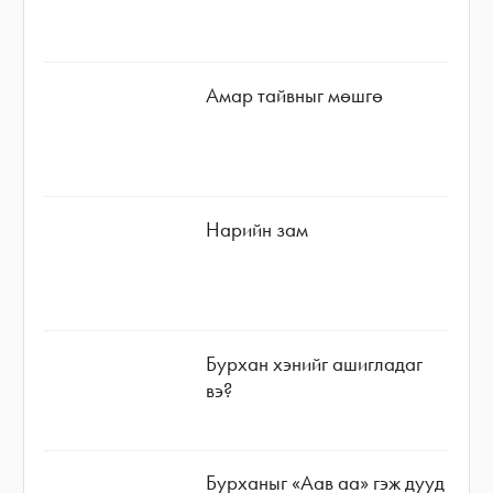
Амар тайвныг мөшгө
Нарийн зам
Бурхан хэнийг ашигладаг
вэ?
Бурханыг «Аав аа» гэж дууд