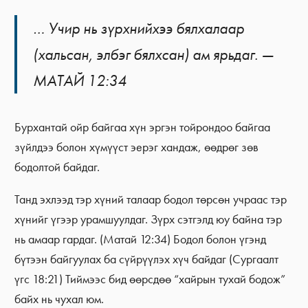
… Учир нь зүрхнийхээ бялхалаар
(хальсан, элбэг бялхсан) ам ярьдаг. —
МАТАЙ 12:34
Бурхантай ойр байгаа хүн эргэн тойрондоо байгаа
зүйлдээ болон хүмүүст эерэг хандаж, өөдрөг зөв
бодолтой байдаг.
Танд эхлээд тэр хүний талаар бодол төрсөн учраас тэр
хүнийг үгээр урамшуулдаг. Зүрх сэтгэлд юу байна тэр
нь амаар гардаг. (Матай 12:34) Бодол болон үгэнд
бүтээн байгуулах ба сүйрүүлэх хүч байдаг (Сургаалт
үгс 18:21) Тиймээс бид өөрсдөө “хайрын тухай бодож”
байх нь чухал юм.