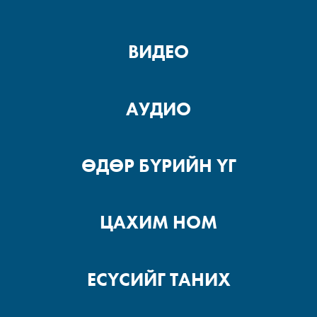
ВИДЕО
АУДИО
ӨДӨР БҮРИЙН ҮГ
ЦАХИМ НОМ
ЕСҮСИЙГ ТАНИХ