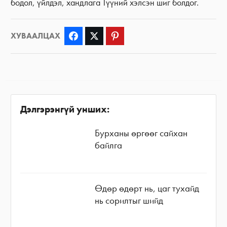
бодол, үйлдэл, хандлага Түүний хэлсэн шиг болдог.
ХУВААЛЦАХ
Facebook
Twitter
Pinterest
Дэлгэрэнгүй унших:
Бурханы өргөөг сайхан
байлга
Өдөр өдөрт нь, цаг тухайд
нь сорилтыг шийд