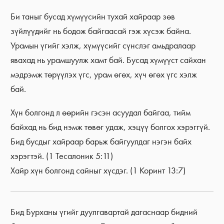
Би таныг бусад хүмүүсийн тухай хайраар зөв
зүйлүүдийг нь бодож байгаасай гэж хүсэж байна.
Урамын үгийг хэлж, хүмүүсийг сүнслэг амьдралаар
явахад нь урамшуулж хамт бай. Бусад хүмүүст сайхан
мэдрэмж төрүүлэх үгс, урам өгөх, хүч өгөх үгс хэлж
бай.
Хүн болгонд л өөрийн гэсэн асуудал байгаа, тийм
байхад нь бид нэмж төвөг удаж, хэцүү болгох хэрэггүй.
Бид бусдыг хайраар барьж байгуулдаг нэгэн байх
хэрэгтэй. (1 Тесалоник 5:11)
Хайр хүн болгонд сайныг хүсдэг. (1 Коринт 13:7)
Бид Бурханы үгийг дуулгавартай дагаснаар бидний