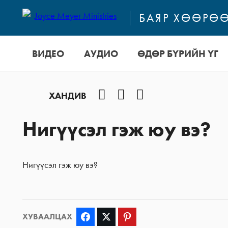
БАЯР ХӨӨРӨӨ
ВИДЕО
АУДИО
ӨДӨР БҮРИЙН ҮГ
Facebook
YouTube
Instagram
ХАНДИВ
Нигүүсэл гэж юу вэ?
Нигүүсэл гэж юу вэ?
ХУВААЛЦАХ
Facebook
Twitter
Pinterest