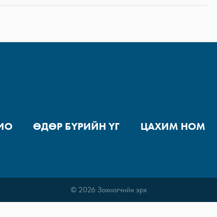
ИО
ӨДӨР БҮРИЙН ҮГ
ЦАХИМ НОМ
© 2026 Зохиогчийн эрх