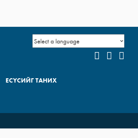
FACEBOOK
YOUTUB
INS
ЕСҮСИЙГ ТАНИХ