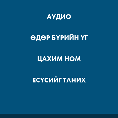
АУДИО
ӨДӨР БҮРИЙН ҮГ
ЦАХИМ НОМ
ЕСҮСИЙГ ТАНИХ