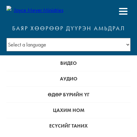
БАЯР ХӨӨРӨӨР ДҮҮРЭН АМЬДРАЛ
ВИДЕО
АУДИО
ӨДӨР БҮРИЙН ҮГ
ЦАХИМ НОМ
ЕСҮСИЙГ ТАНИХ