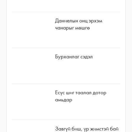
Даниелын онц эрхэм
чанарыг мөшгө
Бурханлаг сэдэл
Есүс шиг таалал дотор
амьдар
Завгүй биш, үр жимстэй бай