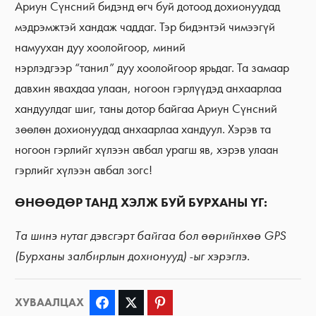
Ариун Сүнсний бидэнд өгч буй дотоод дохионуудад
мэдрэмжтэй хандаж чаддаг. Тэр бидэнтэй чимээгүй
намуухан дуу хоолойгоор, миний
нэрлэдгээр “танил” дуу хоолойгоор ярьдаг. Та замаар
давхин явахдаа улаан, ногоон гэрлүүдэд анхаарлаа
хандуулдаг шиг, таны дотор байгаа Ариун Сүнсний
зөөлөн дохионуудад анхаарлаа хандуул. Хэрэв та
ногоон гэрлийг хүлээн авбал урагш яв, хэрэв улаан
гэрлийг хүлээн авбал зогс!
ӨНӨӨДӨР ТАНД ХЭЛЖ БУЙ БУРХАНЫ ҮГ:
Та шинэ нутаг дэвсгэрт байгаа бол өөрийнхөө GPS
(Бурханы залбирлын дохионууд) -ыг хэрэглэ.
ХУВААЛЦАХ
Facebook
Twitter
Pinterest