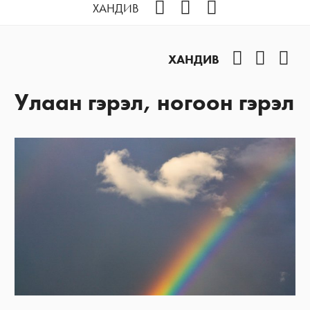
Facebook
YouTube
Instagram
ХАНДИВ
Facebook
YouTub
Ins
ХАНДИВ
Улаан гэрэл, ногоон гэрэл