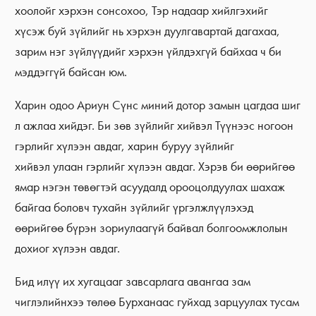
хоолойг хэрхэн сонсохоо, Тэр надаар хийлгэхийг
хүсэж буй зүйлийг нь хэрхэн дуулгавартай дагахаа,
зарим нэг зүйлүүдийг хэрхэн үйлдэхгүй байхаа ч би
мэддэггүй байсан юм.
Харин одоо Ариун Сүнс миний дотор замын цагдаа шиг
л ажлаа хийдэг. Би зөв зүйлийг хийвэл Түүнээс ногоон
гэрлийг хүлээн авдаг, харин буруу зүйлийг
хийвэл улаан гэрлийг хүлээн авдаг. Хэрэв би өөрийгөө
ямар нэгэн төвөгтэй асуудалд орооцолдуулах шахаж
байгаа боловч тухайн зүйлийг үргэлжлүүлэхэд
өөрийгөө бүрэн зориулаагүй байвал болгоомжлолын
дохиог хүлээн авдаг.
Бид илүү их хугацааг завсарлага авангаа зам
чиглэлийнхээ төлөө Бурханаас гуйхад зарцуулах тусам