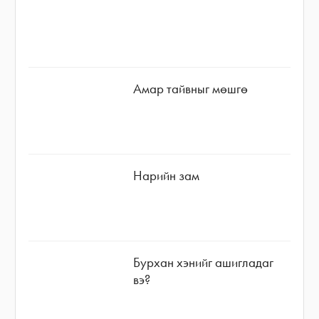
Амар тайвныг мөшгө
Нарийн зам
Бурхан хэнийг ашигладаг
вэ?