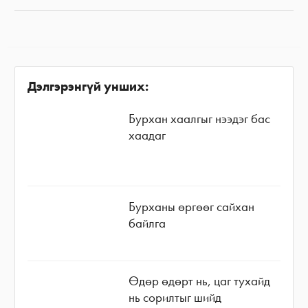
Дэлгэрэнгүй унших:
Бурхан хаалгыг нээдэг бас
хаадаг
Бурханы өргөөг сайхан
байлга
Өдөр өдөрт нь, цаг тухайд
нь сорилтыг шийд