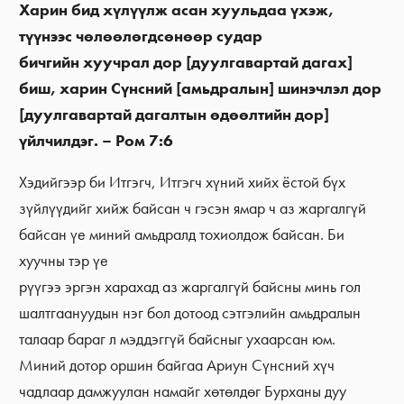
Харин бид хүлүүлж асан хуульдаа үхэж,
түүнээс чөлөөлөгдсөнөөр судар
бичгийн хуучрал дор [дуулгавартай дагах]
биш, харин Сүнсний [амьдралын] шинэчлэл дор
[дуулгавартай дагалтын өдөөлтийн дор]
үйлчилдэг. – Ром 7:6
Хэдийгээр би Итгэгч, Итгэгч хүний хийх ёстой бүх
зүйлүүдийг хийж байсан ч гэсэн ямар ч аз жаргалгүй
байсан үе миний амьдралд тохиолдож байсан. Би
хуучны тэр үе
рүүгээ эргэн харахад аз жаргалгүй байсны минь гол
шалтгаануудын нэг бол дотоод сэтгэлийн амьдралын
талаар бараг л мэддэггүй байсныг ухаарсан юм.
Миний дотор оршин байгаа Ариун Сүнсний хүч
чадлаар дамжуулан намайг хөтөлдөг Бурханы дуу