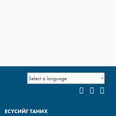
FACEBOOK
YOUTUB
INS
ЕСҮСИЙГ ТАНИХ