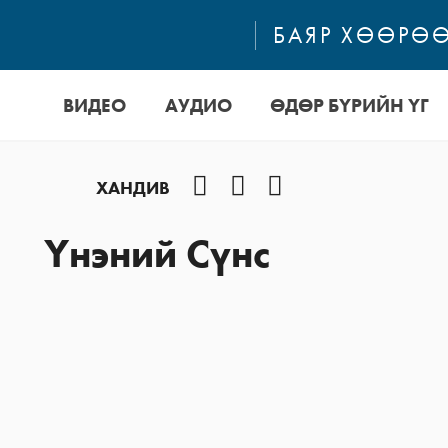
БАЯР ХӨӨРӨӨ
ВИДЕО
АУДИО
ӨДӨР БҮРИЙН ҮГ
Facebook
YouTube
Instagram
ХАНДИВ
Үнэний Сүнс