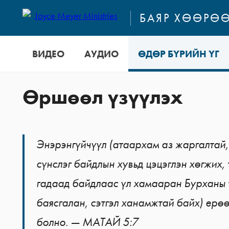
БАЯР ХӨӨРӨӨ
ВИДЕО
АУДИО
ӨДӨР БҮРИЙН ҮГ
Өршөөл үзүүлэх
Энэрэнгүйчүүл (атаархам аз жаргалтай,
сүнслэг байдлын хувьд цэцэглэн хөгжих,
гадаад байдлаас үл хамааран Бурханы 
баясгалан, сэтгэл ханамжтай байх) ерөө
болно. — МАТАЙ 5:7