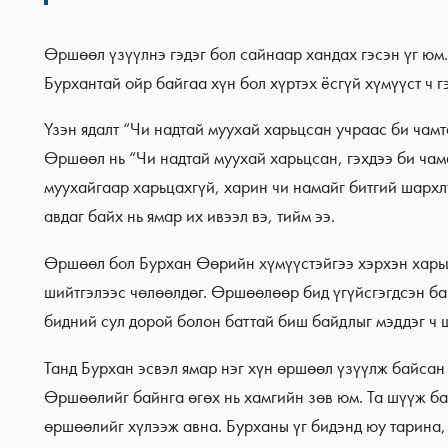
Өршөөл үзүүлнэ гэдэг бол сайнаар хандах гэсэн үг юм. 
Бурхантай ойр байгаа хүн бол хүртэх ёсгүй хүмүүст ч г
Үзэн ядалт “Чи надтай муухай харьцсан учраас би чамт
Өршөөл нь “Чи надтай муухай харьцсан, гэхдээ би чам
муухайгаар харьцахгүй, харин чи намайг битгий шархл
авдаг байх нь ямар их ивээл вэ, тийм ээ.
Өршөөл бол Бурхан Өөрийн хүмүүстэйгээ хэрхэн харь
шийтгэлээс чөлөөлдөг. Өршөөлөөр бид үгүйсгэгдсэн б
бидний сул дорой болон баттай биш байдлыг мэддэг ч 
Танд Бурхан эсвэл ямар нэг хүн өршөөл үзүүлж байсан
Өршөөлийг байнга өгөх нь хамгийн зөв юм. Та шүүж б
өршөөлийг хүлээж авна. Бурханы үг бидэнд юу тарина