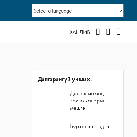
Facebook
YouTube
Instagr
ХАНДИВ
Дэлгэрэнгүй унших:
Даниелын онц
эрхэм чанарыг
мөшгө
Бурханлаг сэдэл