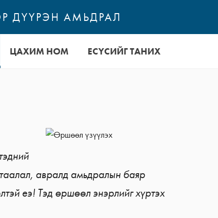
Р ДҮҮРЭН АМЬДРАЛ
ЦАХИМ НОМ
ЕСҮСИЙГ ТАНИХ
 тэдний
таалал, авралд амьдралын баяр
лтэй еэ! Тэд өршөөл энэрлийг хүртэх