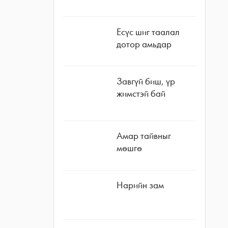
Есүс шиг таалал
дотор амьдар
Завгүй биш, үр
жимстэй бай
Амар тайвныг
мөшгө
Нарийн зам