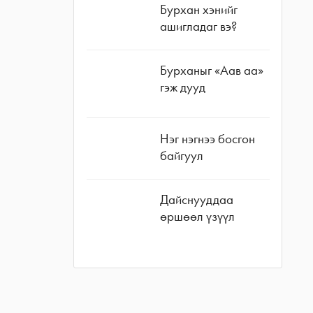
Бурхан хэнийг
ашигладаг вэ?
Бурханыг «Аав аа»
гэж дууд
Нэг нэгнээ босгон
байгуул
Дайснууддаа
өршөөл үзүүл