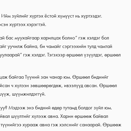
Ийм зүйлийг хүртэх ёстой хүмүүст нь хүртээдэг.
эсэн хүртээх хэрэгтэй.
ай бас муухайгаар харилцах болно” гэж хэлдэг бол
айг уучилж байна, би чамайг сэргээхийн тулд чамтай
уулаарай” гэж хэлдэг. Тэгэхээр өршөөл үзүүлдэг, өршөөл
цаж байгаа Түүний зан чанар юм. Өршөөл биднийг
айсан ч хүлээн зөвшөөрөгдөж, ивээлүүд авсан. Өршөөл
шүүж, шүүмжилдэггүй.
 уу? Мэдээж энэ бидний өдөр тутамд болдог зүйл юм.
айвал шүүлтийг хүлээж авна. Харин өршөөж байвал
, түүнийгээ хурааж авна гэж хэлснийг санаарай. Өршөөж