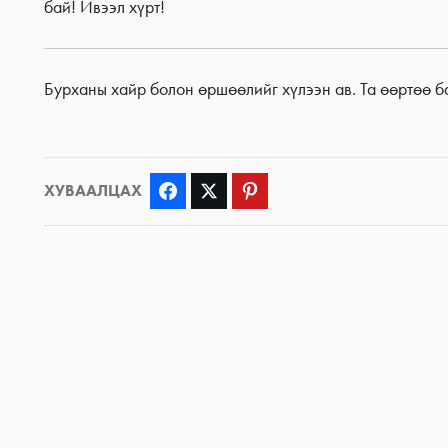
бай! Ивээл хүрт!
Бурханы хайр болон өршөөлийг хүлээн ав. Та өөртөө ба
ХУВААЛЦАХ
Facebook
Twitter
Pinterest