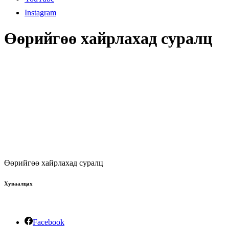
Instagram
Өөрийгөө хайрлахад суралц
Өөрийгөө хайрлахад суралц
Хуваалцах
Facebook