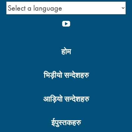
YOUTUBE
होम
भिड़ीयो सन्देशहरु
आड़ियो सन्देशहरु
ईपुस्तकहरु