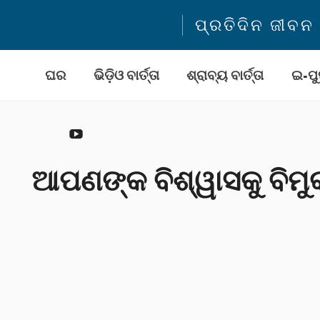
ପ୍ରତିଦିନ ଜୀବ
ଘର
ଭିଡ଼ିଓ ବାର୍ତ୍ତା
ଶ୍ରାବ୍ୟ ବାର୍ତ୍ତା
ଇ-ପୁ
YouTube
ଆପଣଙ୍କ ବିଶ୍ୱାସକୁ ବିମୁକ