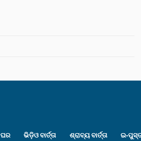
ଘର
ଭିଡ଼ିଓ ବାର୍ତ୍ତା
ଶ୍ରାବ୍ୟ ବାର୍ତ୍ତା
ଇ-ପୁସ୍