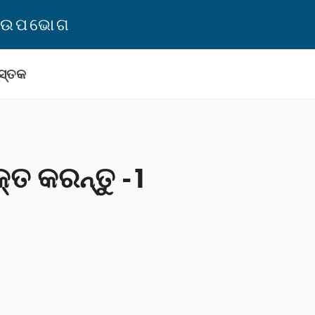
ନ ଉପଭୋଗ
ସ୍ତକ
୍ତ କରନ୍ତୁ -1