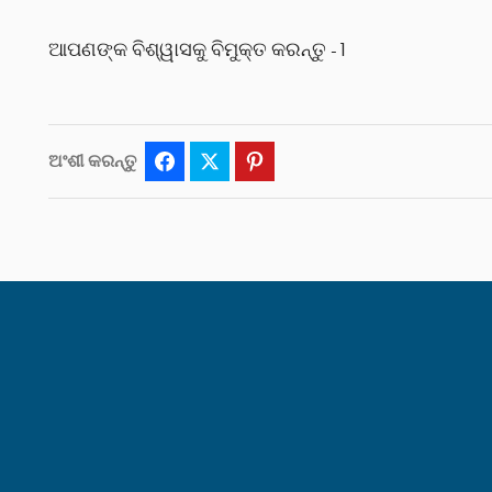
ଆପଣଙ୍କ ବିଶ୍ୱାସକୁ ବିମୁକ୍ତ କରନ୍ତୁ -1
ଅଂଶୀ କରନ୍ତୁ
Facebook
Twitter
Pinterest