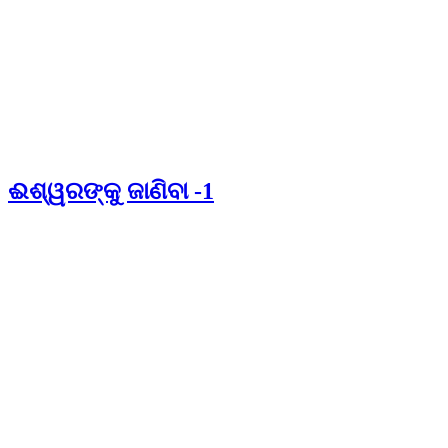
ଈଶ୍ୱରଙ୍କୁ ଜାଣିବା -1