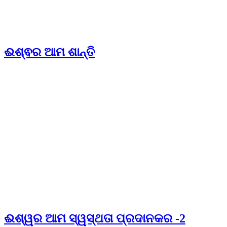
ଈଶ୍ଵର ଆମ ଶାନ୍ତି
ଈଶ୍ୱର ଆମ ସ୍ୱସ୍ଥତା ପ୍ରଦାନକର -2