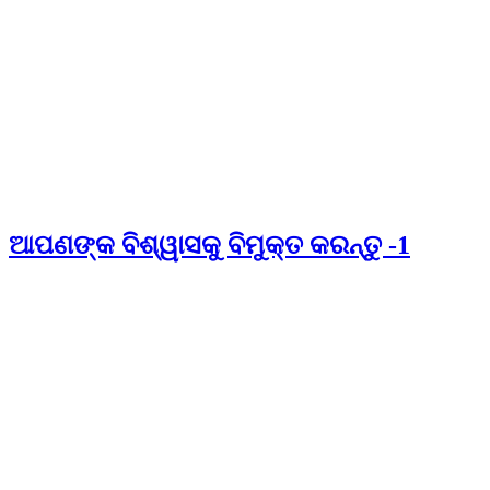
ଆପଣଙ୍କ ବିଶ୍ୱାସକୁ ବିମୁକ୍ତ କରନ୍ତୁ -1