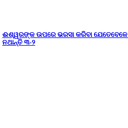
ଈଶ୍ୱରଙ୍କ ଉପରେ ଭରସା କରିବା ଯେତେବେଳେ 
ନଥାନ୍ତି ୩-୨