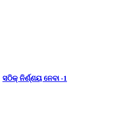
ସଠିକ୍ ନିର୍ଣ୍ଣୟ ନେବା -1