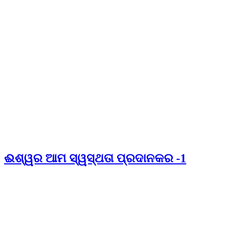
ଈଶ୍ୱର ଆମ ସ୍ୱସ୍ଥତା ପ୍ରଦାନକର -1