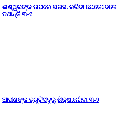
ଈଶ୍ୱରଙ୍କ ଉପରେ ଭରସା କରିବା ଯେତେବେଳେ 
ନଥାନ୍ତି ୩-୧
ଆପଣଙ୍କ ତ୍ରୁଟିସବୁରୁ ଶିକ୍ଷାକରିବା ୩-୨