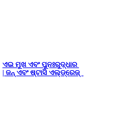
ଏଇ ମୁଖ ଏବଂ ପୁନଃରୁଦ୍ଧାର
| ଜନ୍‍ ଏବଂ ଷ୍ଟାସି ଏଲ୍ଡ୍‍‍ରେଜ୍‍