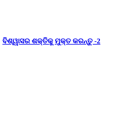
ବିଶ୍ୱାସର ଶକ୍ତିକୁ ମୁକ୍ତ କରନ୍ତୁ -2