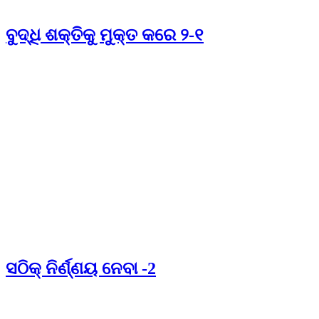
ବୁଦ୍ଧି ଶକ୍ତିକୁ ମୁକ୍ତ କରେ ୨-୧
ସଠିକ୍ ନିର୍ଣ୍ଣୟ ନେବା -2