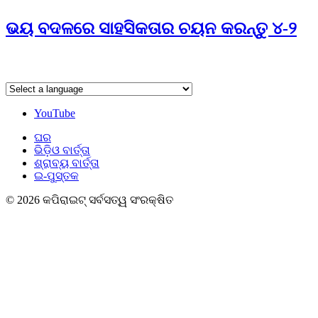
ଭୟ ବଦଳରେ ସାହସିକତାର ଚୟନ କରନ୍ତୁ ୪-୨
YouTube
ଘର
ଭିଡ଼ିଓ ବାର୍ତ୍ତା
ଶ୍ରାବ୍ୟ ବାର୍ତ୍ତା
ଇ-ପୁସ୍ତକ
© 2026 କପିରାଇଟ୍ ସର୍ବସତ୍ୱ ସଂରକ୍ଷିତ