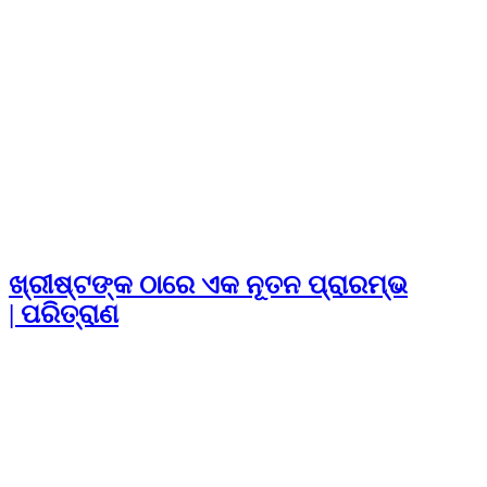
ଖ୍ରୀଷ୍ଟଙ୍କ ଠାରେ ଏକ ନୂତନ ପ୍ରାରମ୍ଭ
| ପରିତ୍ରାଣ