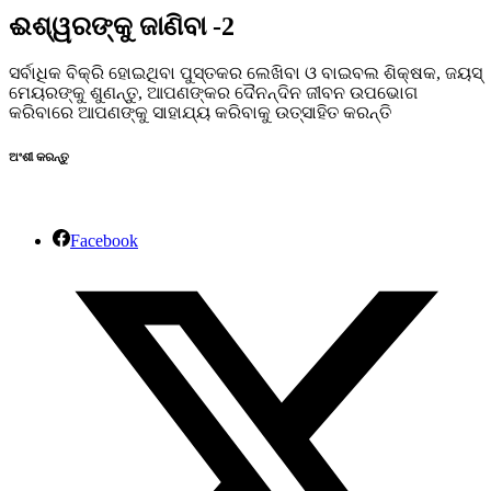
ଈଶ୍ୱରଙ୍କୁ ଜାଣିବା -2
ସର୍ବାଧିକ ବିକ୍ରି ହୋଇଥିବା ପୁସ୍ତକର ଲେଖିବା ଓ ବାଇବଲ ଶିକ୍ଷକ, ଜୟସ୍
ମେୟରଙ୍କୁ ଶୁଣନ୍ତୁ, ଆପଣଙ୍କର ଦୈନନ୍ଦିନ ଜୀବନ ଉପଭୋଗ
କରିବାରେ ଆପଣଙ୍କୁ ସାହାଯ୍ୟ କରିବାକୁ ଉତ୍ସାହିତ କରନ୍ତି
ଅଂଶୀ କରନ୍ତୁ
Facebook