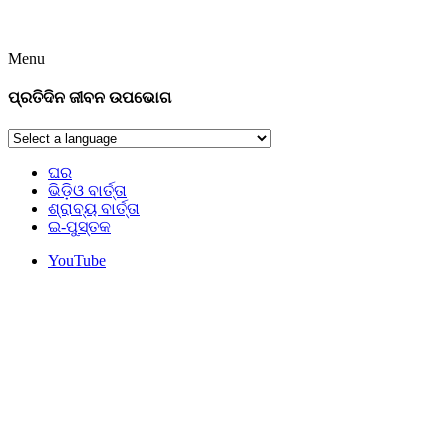
Menu
ପ୍ରତିଦିନ ଜୀବନ ଉପଭୋଗ
ଘର
ଭିଡ଼ିଓ ବାର୍ତ୍ତା
ଶ୍ରାବ୍ୟ ବାର୍ତ୍ତା
ଇ-ପୁସ୍ତକ
YouTube