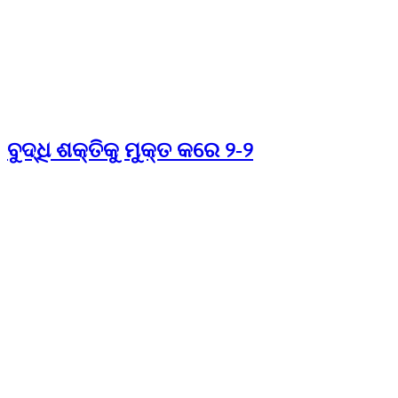
ବୁଦ୍ଧି ଶକ୍ତିକୁ ମୁକ୍ତ କରେ ୨-୨