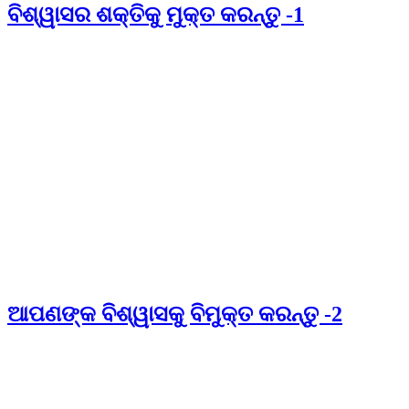
ବିଶ୍ୱାସର ଶକ୍ତିକୁ ମୁକ୍ତ କରନ୍ତୁ -1
ଆପଣଙ୍କ ବିଶ୍ୱାସକୁ ବିମୁକ୍ତ କରନ୍ତୁ -2