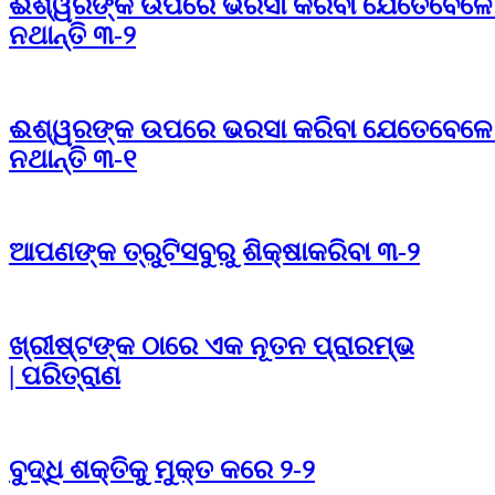
ଈଶ୍ୱରଙ୍କ ଉପରେ ଭରସା କରିବା ଯେତେବେଳେ 
ନଥାନ୍ତି ୩-୨
ଈଶ୍ୱରଙ୍କ ଉପରେ ଭରସା କରିବା ଯେତେବେଳେ 
ନଥାନ୍ତି ୩-୧
ଆପଣଙ୍କ ତ୍ରୁଟିସବୁରୁ ଶିକ୍ଷାକରିବା ୩-୨
ଖ୍ରୀଷ୍ଟଙ୍କ ଠାରେ ଏକ ନୂତନ ପ୍ରାରମ୍ଭ
| ପରିତ୍ରାଣ
ବୁଦ୍ଧି ଶକ୍ତିକୁ ମୁକ୍ତ କରେ ୨-୨