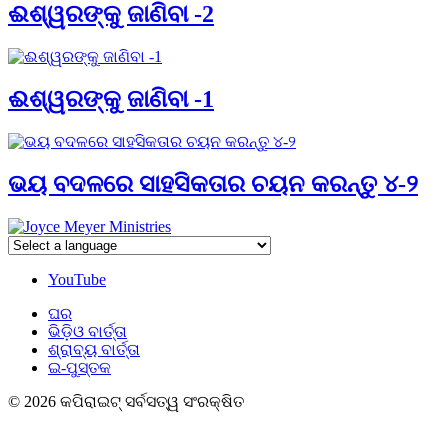
ଈଶ୍ୱରଙ୍କୁ ଜାଣିବା -2
ଈଶ୍ୱରଙ୍କୁ ଜାଣିବା -1
ଭୟ ବଦଳରେ ସାହସିକତାର ଚୟନ କରନ୍ତୁ ୪-୨
YouTube
ଘର
ଭିଡ଼ିଓ ବାର୍ତ୍ତା
ଶ୍ରାବ୍ୟ ବାର୍ତ୍ତା
ଇ-ପୁସ୍ତକ
© 2026 କପିରାଇଟ୍ ସର୍ବସତ୍ୱ ସଂରକ୍ଷିତ