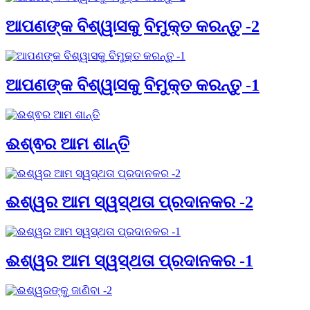
ଆପଣଙ୍କ ବିଶ୍ୱାସକୁ ବିମୁକ୍ତ କରନ୍ତୁ -2
ଆପଣଙ୍କ ବିଶ୍ୱାସକୁ ବିମୁକ୍ତ କରନ୍ତୁ -1
ଈଶ୍ଵର ଆମ ଶାନ୍ତି
ଈଶ୍ୱର ଆମ ସ୍ୱସ୍ଥତା ପ୍ରଦାନକର -2
ଈଶ୍ୱର ଆମ ସ୍ୱସ୍ଥତା ପ୍ରଦାନକର -1