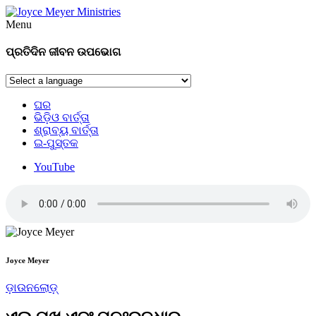
Menu
ପ୍ରତିଦିନ ଜୀବନ ଉପଭୋଗ
ଘର
ଭିଡ଼ିଓ ବାର୍ତ୍ତା
ଶ୍ରାବ୍ୟ ବାର୍ତ୍ତା
ଇ-ପୁସ୍ତକ
YouTube
Joyce Meyer
ଡ଼ାଉନଲୋଡ଼୍