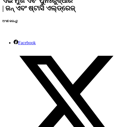
ଏଇ ମୁଖ ଏବଂ ପୁନଃରୁଦ୍ଧାର
| ଜନ୍‍ ଏବଂ ଷ୍ଟାସି ଏଲ୍ଡ୍‍‍ରେଜ୍‍
ଅଂଶୀ କରନ୍ତୁ
Facebook