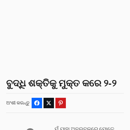
ବୁଦ୍ଧି ଶକ୍ତିକୁ ମୁକ୍ତ କରେ ୨-୨
ଅଂଶୀ କରନ୍ତୁ
Facebook
Twitter
Pinterest
ମୁଁ ଯାହା ଅନୁଭବକରେ ମୋତେ