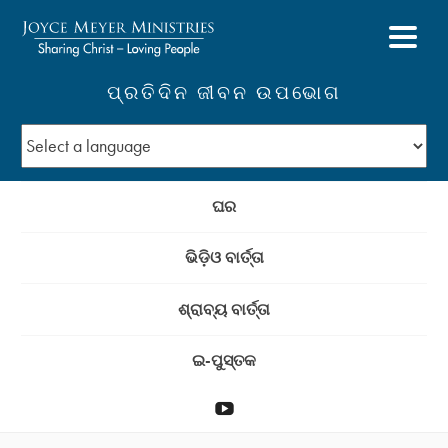
ପ୍ରତିଦିନ ଜୀବନ ଉପଭୋଗ
ଘର
ଭିଡ଼ିଓ ବାର୍ତ୍ତା
ଶ୍ରାବ୍ୟ ବାର୍ତ୍ତା
ଇ-ପୁସ୍ତକ
YouTube