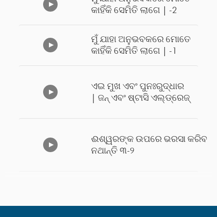
କାହିଁକି ସେମିତି ଲାଗେ | -2
ମୁଁ ଯାହା ଅନୁଭବକରେ ମୋତେ
କାହିଁକି ସେମିତି ଲାଗେ | -1
ଏଇ ମୁଖ ଏବଂ ପୁନଃରୁଦ୍ଧାର
| ଜନ୍‍ ଏବଂ ଷ୍ଟାସି ଏଲ୍ଡ୍‍‍ରେଜ୍‍
ଈଶ୍ୱରଙ୍କ ଉପରେ ଭରସା କରିବା ଯ
ନଥାନ୍ତି ୩-୨
ଈଶ୍ୱରଙ୍କ ଉପରେ ଭରସା କରିବା ଯ
ନଥାନ୍ତି ୩-୧