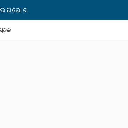
ନ ଉପଭୋଗ
ସ୍ତକ