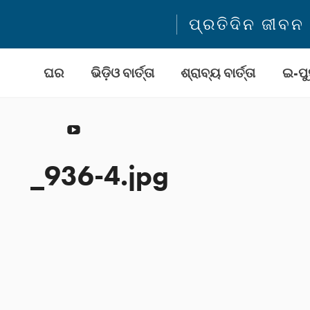
ପ୍ରତିଦିନ ଜୀବ
ଘର
ଭିଡ଼ିଓ ବାର୍ତ୍ତା
ଶ୍ରାବ୍ୟ ବାର୍ତ୍ତା
ଇ-ପୁ
YouTube
_936-4.jpg