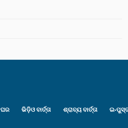
ଘର
ଭିଡ଼ିଓ ବାର୍ତ୍ତା
ଶ୍ରାବ୍ୟ ବାର୍ତ୍ତା
ଇ-ପୁସ୍