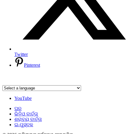
Twitter
Pinterest
YouTube
ଘର
ଭିଡ଼ିଓ ବାର୍ତ୍ତା
ଶ୍ରାବ୍ୟ ବାର୍ତ୍ତା
ଇ-ପୁସ୍ତକ