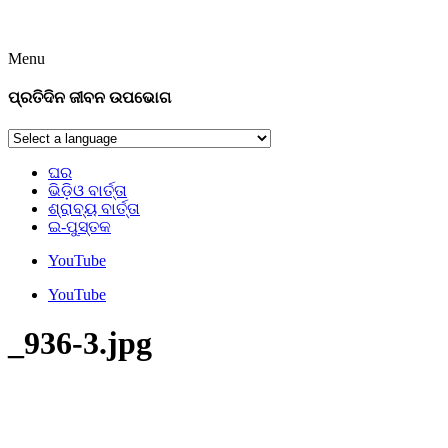
Menu
ପ୍ରତିଦିନ ଜୀବନ ଉପଭୋଗ
ଘର
ଭିଡ଼ିଓ ବାର୍ତ୍ତା
ଶ୍ରାବ୍ୟ ବାର୍ତ୍ତା
ଇ-ପୁସ୍ତକ
YouTube
YouTube
_936-3.jpg