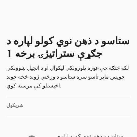
ستاسو د ذهن نوي کولو لپاره د
جګړې ستراتیژۍ برخه 1
لکه څنګه چې غوره پلورونکي لیکوال او د انجیل ښوونکي
جویس مایر تاسو سره ستاسو د ورځني ژوند څخه خوند
اخیستلو کې مرسته کوي.
شریکول
ستاسو د ذهن نوي کولو لپاره