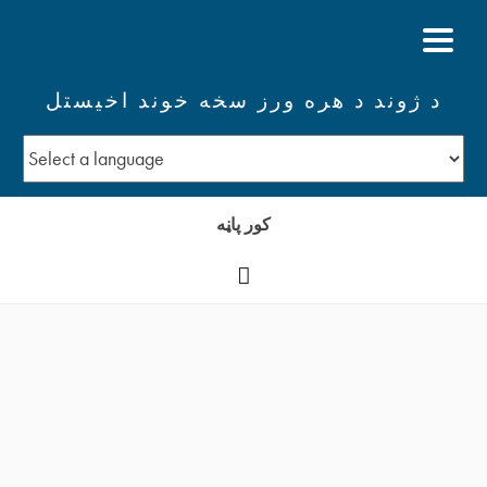
د ژوند د هره ورز سخه خوند اخيستل
کور پاڼه
YouTube