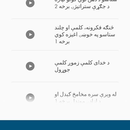
د جګړې ستراتیژۍ برخه 2
څنګه فکرونه، کلمې او چلند
ستاسو په خوښۍ اغیزه کوي
برخه 1
د خدای کلمې زموږ کلمې
جوړول
له وېرې سره مخامخ کېدل او
د ازادۍ موندل برخه 1