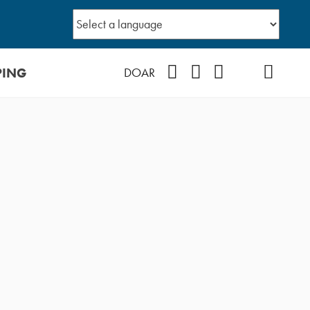
PING
Facebook
Instagram
Youtube
TikTok
Podcast
DOAR