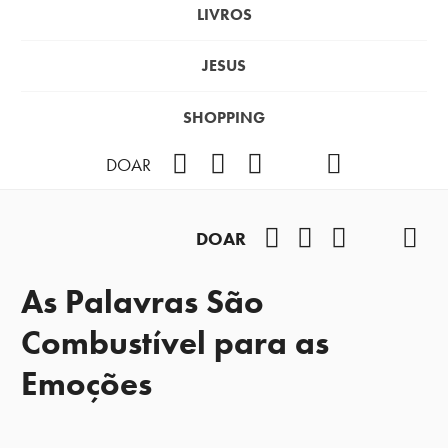
LIVROS
JESUS
SHOPPING
Facebook
Instagram
Youtube
TikTok
Podcast
DOAR
Facebook
Instagram
Youtube
TikTok
Pod
DOAR
As Palavras São
Combustível para as
Emoções