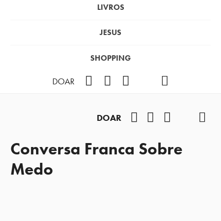
LIVROS
JESUS
SHOPPING
Facebook
Instagram
Youtube
TikTok
Podcast
DOAR
Facebook
Instagram
Youtube
TikTok
Pod
DOAR
Conversa Franca Sobre
Medo