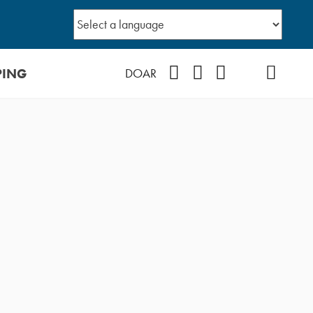
PING
Facebook
Instagram
Youtube
TikTok
Podcast
DOAR