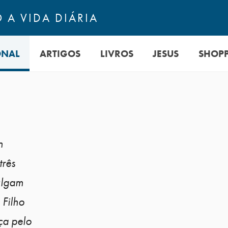
 A VIDA DIÁRIA
ONAL
ARTIGOS
LIVROS
JESUS
SHOP
m
três
ulgam
 Filho
ça pelo