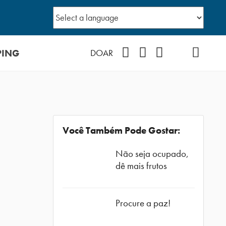
PING
Facebook
Instagram
Youtube
TikTok
Podcast
DOAR
Você Também Pode Gostar:
Não seja ocupado,
dê mais frutos
Procure a paz!