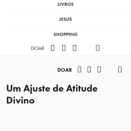
LIVROS
JESUS
SHOPPING
Facebook
Instagram
Youtube
TikTok
Podcast
DOAR
Facebook
Instagram
Youtube
TikTok
Pod
DOAR
Um Ajuste de Atitude
Divino