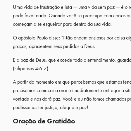
Uma vida de frustração e luta — uma vida sem paz — é o re
pode fazer nada. Quando você se preocupa com coisas que 
começam a se esgueirar para dentro da sua vida.
O apóstolo Paulo disse: “Não andem ansiosos por coisa a
graças, apresentem seus pedidos a Deus.
E a paz de Deus, que excede todo o entendimento, guardar
(Filipenses 4:6-7).
A partir do momento em que percebemos que estamos tendo
precisamos começar a orar e imediatamente entregar a sit
vontade e nos dará paz. Você e eu não fomos chamados par
pudéssemos ter justiça, alegria e paz!
Oração de Gratidão