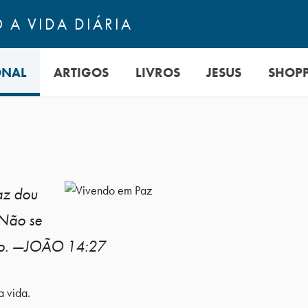
 A VIDA DIÁRIA
ONAL
ARTIGOS
LIVROS
JESUS
SHOP
az dou
 Não se
edo. —JOÃO 14:27
a vida.