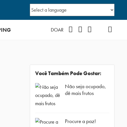
PING
Facebook
Instagram
Youtube
TikTok
Podcast
DOAR
Você Também Pode Gostar:
Não seja ocupado,
dê mais frutos
Procure a paz!