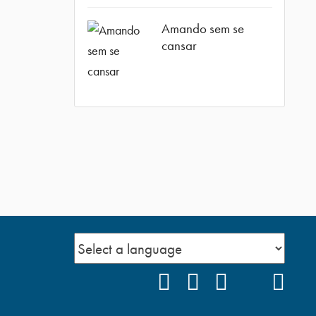
Amando sem se
cansar
FACEBOOK
INSTAGRAM
YOUTUBE
TIKTOK
POD