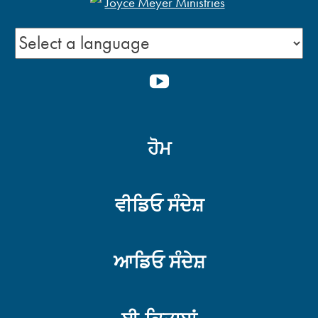
YOUTUBE
ਹੋਮ
ਵੀਡਿਓ ਸੰਦੇਸ਼
ਆਡਿਓ ਸੰਦੇਸ਼