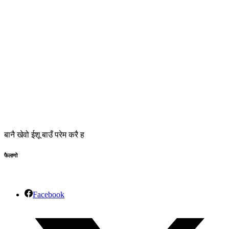
बानै खेवो ईशू बाउँ परेम करै ह
फैलाणो
Facebook