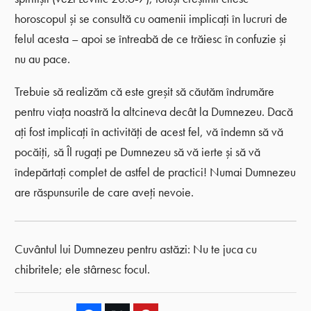
horoscopul și se consultă cu oamenii implicați în lucruri de
felul acesta – apoi se întreabă de ce trăiesc în confuzie și
nu au pace.
Trebuie să realizăm că este greșit să căutăm îndrumăre
pentru viața noastră la altcineva decât la Dumnezeu. Dacă
ați fost implicați în activități de acest fel, vă îndemn să vă
pocăiți, să Îl rugați pe Dumnezeu să vă ierte și să vă
îndepărtați complet de astfel de practici! Numai Dumnezeu
are răspunsurile de care aveți nevoie.
Cuvântul lui Dumnezeu pentru astăzi: Nu te juca cu
chibritele; ele stârnesc focul.