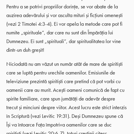
Pentru a se potrivi propriilor dorințe, se vor abate de la
auzirea adevărului și vor asculta mituri și ficțiuni omenești
(vezi 2 Timotei 4:3-4). Ei vor apela la metode care pot fi
numite „spirituale”, dar care nu sunt din Împărăția lui
Dumnezeu. Ei sunt „spirituali”, dar spiritualitatea lor vine
dintr-un duh greșit!
Niciodată nu am văzut un număr atât de mare de spiritiști
care se luptă pentru urechile oamenilor. Emisiunile de
televiziune prezintă spiritiști care pretind că pot vorbi cu
oamenii care au murit. Acești oameni comunică de fapt cu
spirite familiare, care spun jumătăți de adevăr despre
trecut și minciuni despre viitor. Acest lucru este strict interzis
în Scriptură (vezi Levitic 19:31). Deși Dumnezeu spune că
Își va întoarce Fața împotriva oamenilor care se duc
spiritiști (vezi Levitic 20:6-7), totuși creștinii citesc