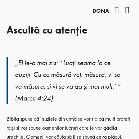
Facebo
You
DONA
Ascultă cu atenție
„El le-a mai zis: `Luaţi seama la ce
auziţi. Cu ce măsură veţi măsura, vi se
va măsura: şi vi se va da şi mai mult.`”
(Marcu 4:24)
Biblia spune că în zilele din urmă se vor ridica mulți profeți
falși și vor spune oamenilor lucruri care le vor gâdila
urechile. Oamenii vor căuta să li se spună ceva plăcut.