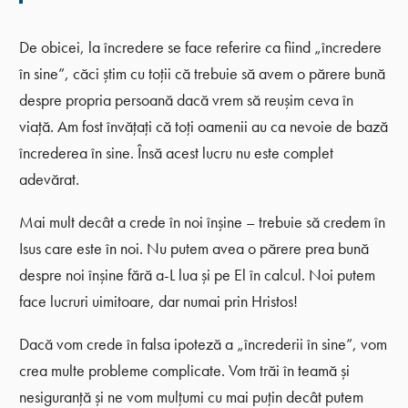
De obicei, la încredere se face referire ca fiind „încredere
în sine”, căci știm cu toții că trebuie să avem o părere bună
despre propria persoană dacă vrem să reușim ceva în
viață. Am fost învățați că toți oamenii au ca nevoie de bază
încrederea în sine. Însă acest lucru nu este complet
adevărat.
Mai mult decât a crede în noi înșine – trebuie să credem în
Isus care este în noi. Nu putem avea o părere prea bună
despre noi înșine fără a-L lua și pe El în calcul. Noi putem
face lucruri uimitoare, dar numai prin Hristos!
Dacă vom crede în falsa ipoteză a „încrederii în sine”, vom
crea multe probleme complicate. Vom trăi în teamă și
nesiguranță și ne vom mulțumi cu mai puțin decât putem