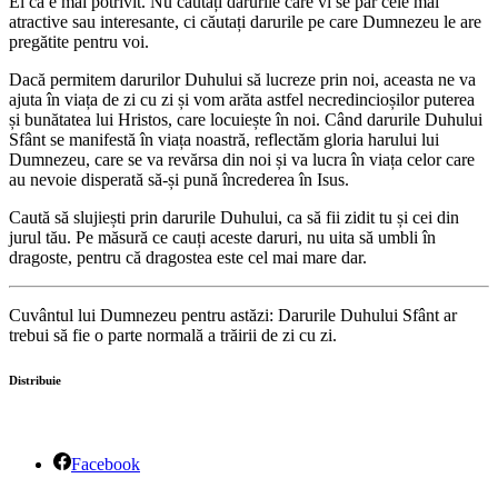
El că e mai potrivit. Nu căutați darurile care vi se par cele mai
atractive sau interesante, ci căutați darurile pe care Dumnezeu le are
pregătite pentru voi.
Dacă permitem darurilor Duhului să lucreze prin noi, aceasta ne va
ajuta în viața de zi cu zi și vom arăta astfel necredincioșilor puterea
și bunătatea lui Hristos, care locuiește în noi. Când darurile Duhului
Sfânt se manifestă în viața noastră, reflectăm gloria harului lui
Dumnezeu, care se va revărsa din noi și va lucra în viața celor care
au nevoie disperată să-și pună încrederea în Isus.
Caută să slujiești prin darurile Duhului, ca să fii zidit tu și cei din
jurul tău. Pe măsură ce cauți aceste daruri, nu uita să umbli în
dragoste, pentru că dragostea este cel mai mare dar.
Cuvântul lui Dumnezeu pentru astăzi: Darurile Duhului Sfânt ar
trebui să fie o parte normală a trăirii de zi cu zi.
Distribuie
Facebook