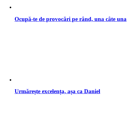
Ocupă-te de provocări pe rând, una câte una
Urmărește excelența, așa ca Daniel