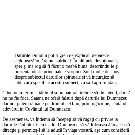
Darurile Duhului pot fi greu de explicat, deoarece
acționează în tărâmul spiritual. În ultimele devoționale,
sper și mă rog să fi făcut o treabă bună, descriindu-le și
prezentându-le principalele scopuri. Sunt multe de spus
despre subiectul darurilor spirituale și vă încurajez să
citiți cărți specifice acestui subiect, ca să-l aprofundați.
Când ne referim la tărâmul supranatural, trebuie să fim atenți, dar să
nu ne fie frică. Satana ne oferă falsuri după darurile lui Dumnezeu,
dar noi putem rămâne pe drumul cel bun, prin rugăciune, căutând
adevărul în Cuvântul lui Dumnezeu.
De asemenea, vă îndemn să începeți să vă rugați cu privire la
darurile Duhului. Cereți-I lui Dumnezeu să vă folosească în această
direcție și permiteț-I să le aducă în viața voastră, așa cum consideră